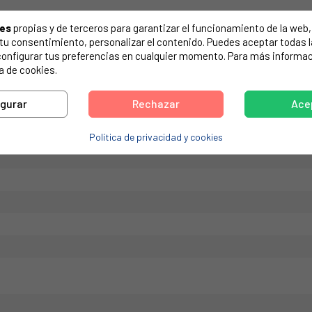
de tu electrodoméstico. Suele estar formado por números y letras.
ies
propias y de terceros para garantizar el funcionamiento de la web, 
on tu consentimiento, personalizar el contenido. Puedes aceptar todas 
configurar tus preferencias en cualquier momento. Para más informac
a de cookies.
MSUNG DC6401538A
igurar
Rechazar
Ace
Política de privacidad y cookies