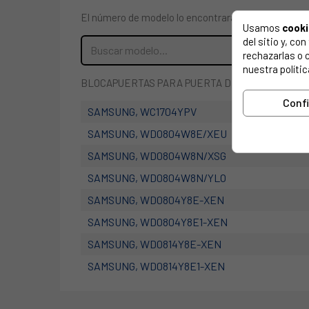
El número de modelo lo encontrarás en la etiqueta 
Usamos
cook
del sitio y, c
rechazarlas o 
nuestra polític
BLOCAPUERTAS PARA PUERTA DE LAVADORA SA
Conf
SAMSUNG, WC1704YPV
SAMSUNG, WD0804W8E/XEU
SAMSUNG, WD0804W8N/XSG
SAMSUNG, WD0804W8N/YLO
SAMSUNG, WD0804Y8E-XEN
SAMSUNG, WD0804Y8E1-XEN
SAMSUNG, WD0814Y8E-XEN
SAMSUNG, WD0814Y8E1-XEN
SAMSUNG, WD1702RJV1-XEF