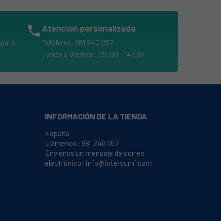
phone
Atención personalizada
pal o
Teléfono: 881 240 057
Lunes a Viernes: 09:00 - 14:00
INFORMACIÓN DE LA TIENDA
España
Llámenos:
881 240 057
Envíenos un mensaje de correo
electrónico:
info@intersumi.com