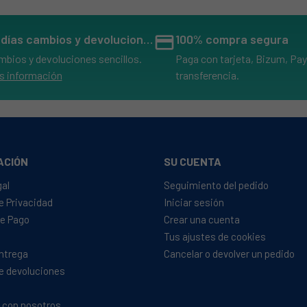
14 días cambios y devoluciones
credit_card
100% compra segura
mbios y devoluciones sencillos.
Paga con tarjeta, Bizum, Pay
s información
transferencia.
ACIÓN
SU CUENTA
gal
Seguimiento del pedido
de Privacidad
Iniciar sesión
e Pago
Crear una cuenta
Tus ajustes de cookies
Entrega
Cancelar o devolver un pedido
de devoluciones
 con nosotros