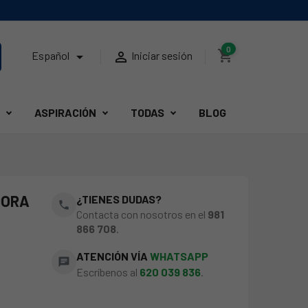
0
shopping_cart


Español
Iniciar sesión
ASPIRACIÓN
TODAS
BLOG
DORA
¿TIENES DUDAS?
phone
Contacta con nosotros en el
981
866 708
.
ATENCIÓN VÍA
WHATSAPP
chat
Escríbenos al
620 039 836
.