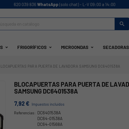
620 039 836
WhatsApp
(solo chat) - L-V 09:00 a 14:00
search
S
FRIGORÍFICOS
MICROONDAS
SECADORAS
BLOCAPUERTAS PARA PUERTA DE LAVADORA SAMSUNG DC6401538A
BLOCAPUERTAS PARA PUERTA DE LAVA
SAMSUNG DC6401538A
7,92 €
Impuestos incluidos
DC6401538A
Referencias:
DC64-01538A
DC64-01568A
68SA0006