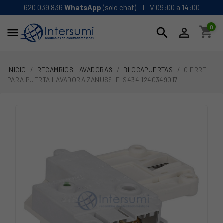
620 039 836
WhatsApp
(solo chat) - L-V 09:00 a 14:00
0
shopping_cart
search


INICIO
RECAMBIOS LAVADORAS
BLOCAPUERTAS
CIERRE
PARA PUERTA LAVADORA ZANUSSI FLS434 1240349017