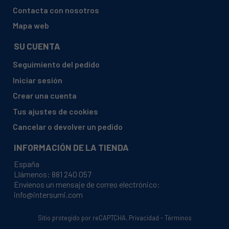
AEG ELECTROLUX, L 12843 V 91460610702
Contacta con nosotros
AEG ELECTROLUX, L 12843 V 91460611100
Mapa web
AEG ELECTROLUX, L 12843 V 91460611101
SU CUENTA
AEG ELECTROLUX, L 12843 V 91460611600
Seguimiento del pedido
AEG ELECTROLUX, L 12843 V 91460611601
Iniciar sesión
AEG ELECTROLUX, L 12843 V 91460611701
Crear una cuenta
AEG ELECTROLUX, L 12843 V 91460611702
Tus ajustes de cookies
AEG ELECTROLUX, L 12843 V 91460611900
Cancelar o devolver un pedido
AEG ELECTROLUX, L 12843 V 91460611901
INFORMACIÓN DE LA TIENDA
AEG ELECTROLUX, L 12843 V 91460612000
España
AEG ELECTROLUX, L 12843 V 91460612001
Llámenos:
881 240 057
Envíenos un mensaje de correo electrónico:
AEG ELECTROLUX, L 14840 91460500101
info@intersumi.com
AEG ELECTROLUX, L 14840 91460500102
AEG ELECTROLUX, L 14840 91460500103
Sitio protegido por reCAPTCHA.
Privacidad
-
Términos