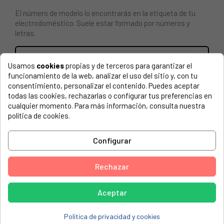
El número de modelo lo encontrarás en la etiqueta de tu
electrodoméstico. Suele estar formado por números y
letras.
Usamos
cookies
propias y de terceros para garantizar el
funcionamiento de la web, analizar el uso del sitio y, con tu
BLOCAPUERTAS ZANUSSI 1240349017. 3 faston.
consentimiento, personalizar el contenido. Puedes aceptar
todas las cookies, rechazarlas o configurar tus preferencias en
ACEC, 91478052200 ML1010 11/06/1997
cualquier momento. Para más información, consulta nuestra
política de cookies.
ACEC, 91478052202 ML1010 08/07/1998
ACEC, 91478052203 ML1010
Configurar
ACEC, 91478052204 ML1010
ACEC, 91478052300 ML1210
Rechazar
ACEC, 91478910900 ML800
Aceptar
ACEC, ML 1010 (P) 91478052202
ACEC, ML 1010 (P) 91478052203
Política de privacidad y cookies