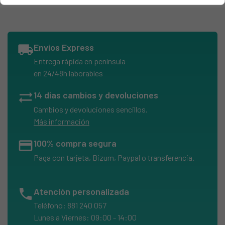
ACEC, ML 1010 91478052200
ACEC, ML 1010 91478052202
ACEC, ML 1010 91478052203
local_shipping
Envíos Express
ACEC, ML 1010 91478052204
Entrega rápida en península
ACEC, ML 1210 91478052300
en 24/48h laborables
ACEC, ML 800 (P) 91478910900
sync_alt
14 días cambios y devoluciones
ACEC, ML 800 91478910900
Cambios y devoluciones sencillos.
AEG ELECTROLUX, L 11842 V 91460610101
Más información
AEG ELECTROLUX, L 11842 V 91460610102
credit_card
100% compra segura
AEG ELECTROLUX, L 11842 V 91460610103
Paga con tarjeta, Bizum, Paypal o transferencia.
AEG ELECTROLUX, L 11842 V 91460610601
AEG ELECTROLUX, L 11842 V 91460610602
phone
Atención personalizada
AEG ELECTROLUX, L 11842 V 91460610603
Teléfono: 881 240 057
AEG ELECTROLUX, L 12700 J5 91460290600
Lunes a Viernes: 09:00 - 14:00