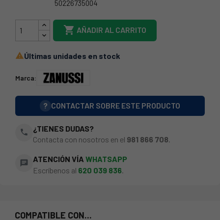
50226735004
68ZN0013

AÑADIR AL CARRITO
Últimas unidades en stock

Marca:
?
CONTACTAR SOBRE ESTE PRODUCTO
¿TIENES DUDAS?
phone
Contacta con nosotros en el
981 866 708
.
ATENCIÓN VÍA
WHATSAPP
chat
Escríbenos al
620 039 836
.
COMPATIBLE CON...