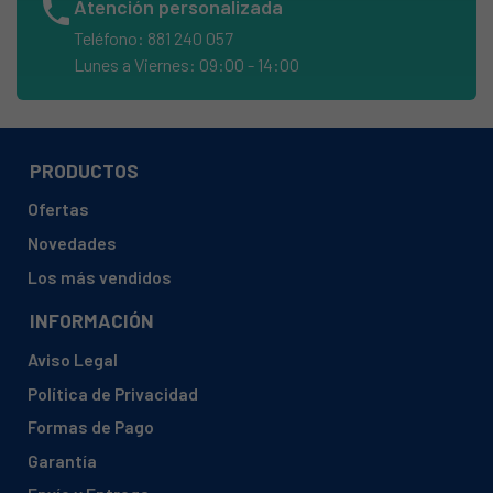
phone
Atención personalizada
BALAY, 3TS81100A/08
Teléfono: 881 240 057
Lunes a Viernes: 09:00 - 14:00
BALAY, 3TS81100A/09
BALAY, 3TS81100A/10
BALAY, 3TS81100A/11
PRODUCTOS
BALAY, 3TS81100A/12
Ofertas
BALAY, 3TS81100A/14
Novedades
BALAY, 3TS81100A/16
Los más vendidos
BALAY, 3TS81100A/18
INFORMACIÓN
BALAY, 3TS81101A/18
BALAY, 3TS81101A/20
Aviso Legal
Política de Privacidad
BALAY, 3TS81101A/21
Formas de Pago
BALAY, 3TS81101A/23
Garantía
BALAY, 3TS81101A/24