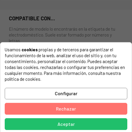
COMPATIBLE CON...
El número de modelo lo encontrarás en la etiqueta de tu
electrodoméstico. Suele estar formado por números y
letras.
Usamos
cookies
propias y de terceros para garantizar el
funcionamiento de la web, analizar el uso del sitio y, con tu
consentimiento, personalizar el contenido. Puedes aceptar
todas las cookies, rechazarlas o configurar tus preferencias en
BLOCAPUERTA LAVADORA BOSCH 616876
cualquier momento. Para más información, consulta nuestra
política de cookies.
BALAY, 3TI71100A/07
BALAY, 3TI71100A/13
Configurar
BALAY, 3TI71100A/14
Rechazar
BALAY, 3TI71100A/18
BALAY, 3TI71100A/20
Aceptar
BALAY, 3TI71100A/26