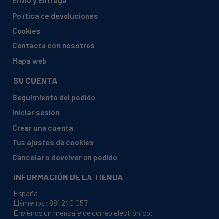
Envío y Entrega
BALAY, 3TS84100A/05
Política de devoluciones
BALAY, 3TS84100A/07
Cookies
BALAY, 3TS84100A/08
Contacta con nosotros
BALAY, 3TS84100A/09
Mapa web
BALAY, 3TS84100A/10
SU CUENTA
BALAY, 3TS84100A/11
Seguimiento del pedido
BALAY, 3TS84100A/12
Iniciar sesión
BALAY, 3TS84100A/14
Crear una cuenta
BALAY, 3TS84100A/16
Tus ajustes de cookies
BALAY, 3TS84100A/18
Cancelar o devolver un pedido
BALAY, 3TS84101A/18
INFORMACIÓN DE LA TIENDA
BALAY, 3TS84101A/20
España
BALAY, 3TS84101A/21
Llámenos:
881 240 057
Envíenos un mensaje de correo electrónico:
BALAY, 3TS84101A/23