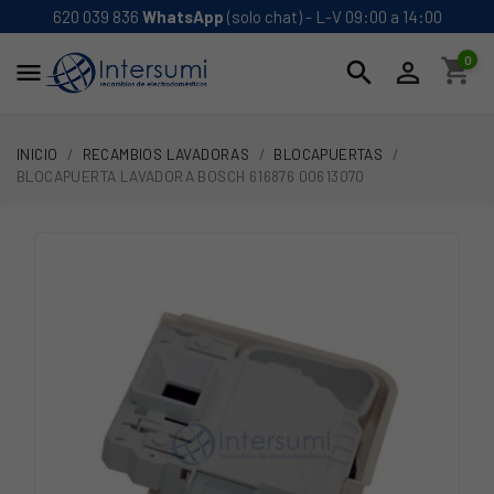
620 039 836
WhatsApp
(solo chat) - L-V 09:00 a 14:00
0
shopping_cart
search


INICIO
RECAMBIOS LAVADORAS
BLOCAPUERTAS
BLOCAPUERTA LAVADORA BOSCH 616876 00613070