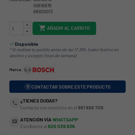
00616876
68BS0013
68BS0014

AÑADIR AL CARRITO
Disponible

* Si realizas tu pedido antes de las 17:30h. (salvo festivo en
destino y excepto fines de semana)
Marca:
?
CONTACTAR SOBRE ESTE PRODUCTO
¿TIENES DUDAS?
phone
Contacta con nosotros en el
981 866 708
.
ATENCIÓN VÍA
WHATSAPP
chat
Escríbenos al
620 039 836
.