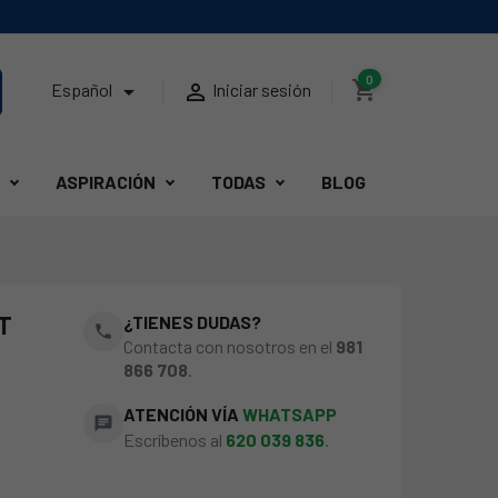
0
shopping_cart


Español
Iniciar sesión
ASPIRACIÓN
TODAS
BLOG
T
¿TIENES DUDAS?
phone
Contacta con nosotros en el
981
866 708
.
ATENCIÓN VÍA
WHATSAPP
chat
Escríbenos al
620 039 836
.