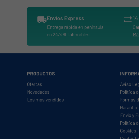
ARISTON, AS600VXAUS
ARISTON, AS60VAG
local_shipping
Envíos Express
sync_alt
ARISTON, AS60VEX
Entrega rápida en península
Ca
ARISTON, AS60VEX60HZ
en 24/48h laborables
Má
ARISTON, AS60VEXPAI
ARISTON, AS60VSK
ARISTON, AS60VXAUS
ARISTON, AS700VEX60HZ
PRODUCTOS
INFORM
ARISTON, AS700VXAG
Ofertas
Aviso Le
ARISTON, TCM80C6PEX
Novedades
Política 
Los más vendidos
Formas d
ARISTON, TCM80C6PEX60HZ
Garantía
ARISTON, TCM80C6PZEX
Envío y 
ARISTON, TCM80C6PZEXGM
Política 
ARISTON, TVM631EX
Cookies
Contacta