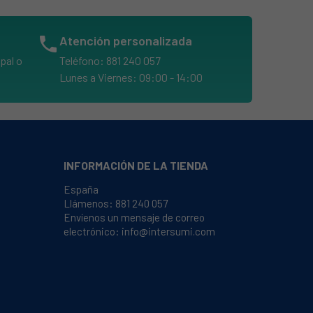
phone
Atención personalizada
pal o
Teléfono: 881 240 057
Lunes a Viernes: 09:00 - 14:00
INFORMACIÓN DE LA TIENDA
España
Llámenos:
881 240 057
Envíenos un mensaje de correo
electrónico:
info@intersumi.com