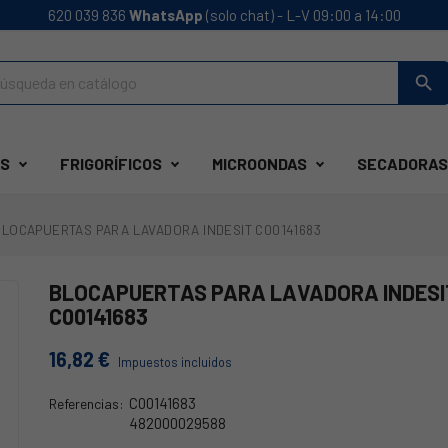
620 039 836
WhatsApp
(solo chat) - L-V 09:00 a 14:00
search
S
FRIGORÍFICOS
MICROONDAS
SECADORAS
BLOCAPUERTAS PARA LAVADORA INDESIT C00141683
BLOCAPUERTAS PARA LAVADORA INDESI
C00141683
16,82 €
Impuestos incluidos
C00141683
Referencias:
482000029588
68AR0004