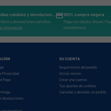
14 días cambios y devoluciones
credit_card
100% compra segura
mbios y devoluciones sencillos.
Paga con tarjeta, Bizum, Pay
s información
transferencia.
ACIÓN
SU CUENTA
gal
Seguimiento del pedido
de Privacidad
Iniciar sesión
e Pago
Crear una cuenta
Tus ajustes de cookies
Entrega
Cancelar o devolver un pedido
de devoluciones
 con nosotros