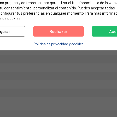
ies
propias y de terceros para garantizar el funcionamiento de la web, 
de tu electrodoméstico. Suele estar formado por números y letras.
on tu consentimiento, personalizar el contenido. Puedes aceptar todas 
configurar tus preferencias en cualquier momento. Para más informac
a de cookies.
igurar
Rechazar
Ace
DESIT.
Política de privacidad y cookies