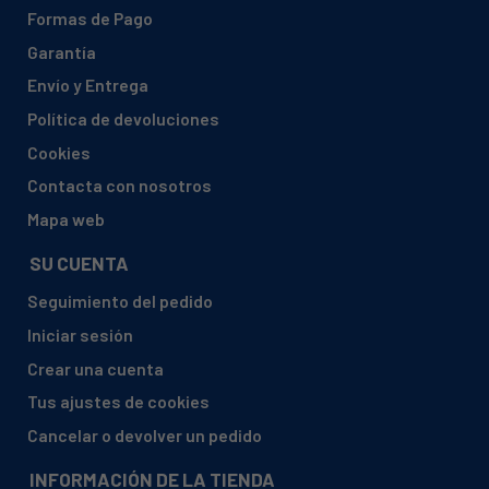
ASPES, LA4021FR 905022451
Formas de Pago
ASPES, LA4021T 905022317
Garantía
ASPES, LA4030T 905022175
Envío y Entrega
ASPES, LA4030TW 905022184
Política de devoluciones
ASPES, LA4030TWFR 905020881
Cookies
ASPES, LA4031T 905022326
Contacta con nosotros
ASPES, LA4101ST 905020131
Mapa web
ASPES, LA4101STPB 905020186
SU CUENTA
ASPES, LA410ST 905022638
Seguimiento del pedido
ASPES, LA4111S 905020079
Iniciar sesión
ASPES, LA4111SPB 905020122
Crear una cuenta
ASPES, LA45 905022576
Tus ajustes de cookies
ASPES, LA45PB 905022610
Cancelar o devolver un pedido
ASPES, LA5040T 905022193
INFORMACIÓN DE LA TIENDA