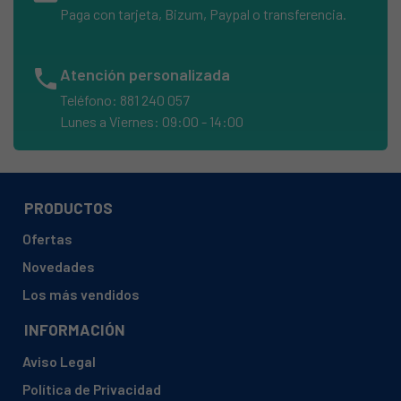
ASPES, LA341PM 905020051
Paga con tarjeta, Bizum, Paypal o transferencia.
ASPES, LA34PB 905022594
ASPES, LA34PM 905022601
phone
Atención personalizada
ASPES, LA351 905020060
Teléfono: 881 240 057
ASPES, LA351PB
Lunes a Viernes: 09:00 - 14:00
ASPES, LA351PB 905020088
ASPES, LA38 905022585
ASPES, LA381 905020097
PRODUCTOS
ASPES, LA381PB 905020104
Ofertas
ASPES, LA381PM 905020113
Novedades
ASPES, LA4020 905022157
Los más vendidos
ASPES, LA4020FR 905020854
INFORMACIÓN
ASPES, LA4020T 905022166
Aviso Legal
ASPES, LA4021 905022308
Política de Privacidad