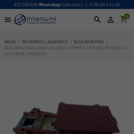
620 039 836
WhatsApp
(solo chat) - L-V 09:00 a 14:00
0
shopping_cart
search


INICIO
RECAMBIOS LAVADORAS
BLOCAPUERTAS
BLOCAPUERTAS LAVADORA ARDO, ROMMER, HOOVER, METALFLEX
ZV445H1ML 530000101