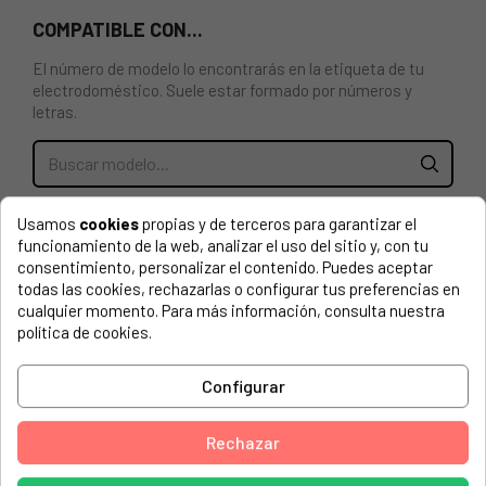
COMPATIBLE CON...
El número de modelo lo encontrarás en la etiqueta de tu
electrodoméstico. Suele estar formado por números y
letras.
BLOCAPUERTAS ARDO, ROMMER, HOOVER, METALFLEX
Usamos
cookies
propias y de terceros para garantizar el
ZV445H1ML
funcionamiento de la web, analizar el uso del sitio y, con tu
consentimiento, personalizar el contenido. Puedes aceptar
ASPESLAF4101 905120103
todas las cookies, rechazarlas o configurar tus preferencias en
cualquier momento. Para más información, consulta nuestra
FAGOR, CANDY L39A000I6, 89300180, FE426, METALFLEX
política de cookies.
ZV445M2
ASPES, 381905120112
Configurar
ASPES, 4101 905120121
Rechazar
ASPES, 4101905120121