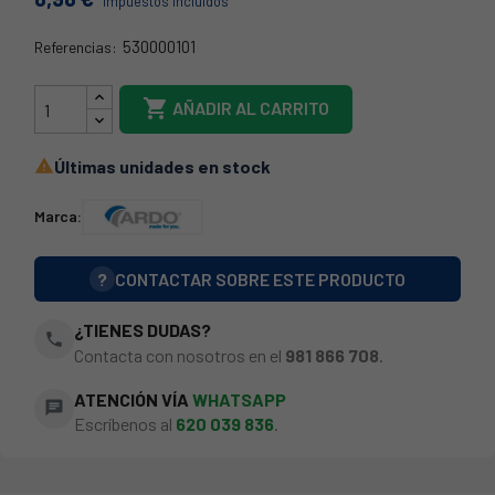
Impuestos incluidos
530000101
Referencias:
68AK211

AÑADIR AL CARRITO
Últimas unidades en stock

Marca:
?
CONTACTAR SOBRE ESTE PRODUCTO
¿TIENES DUDAS?
phone
Contacta con nosotros en el
981 866 708
.
ATENCIÓN VÍA
WHATSAPP
chat
Escríbenos al
620 039 836
.