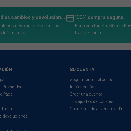
14 días cambios y devoluciones
credit_card
100% compra segura
mbios y devoluciones sencillos.
Paga con tarjeta, Bizum, Pay
s información
transferencia.
ACIÓN
SU CUENTA
gal
Seguimiento del pedido
de Privacidad
Iniciar sesión
e Pago
Crear una cuenta
Tus ajustes de cookies
Entrega
Cancelar o devolver un pedido
de devoluciones
 con nosotros