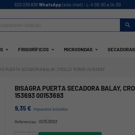
620 039 836
WhatsApp
(solo chat) - L-V 09:00 a 14:00
search
S
FRIGORÍFICOS
MICROONDAS
SECADORAS
RA PUERTA SECADORA BALAY, CROLLS 153693 00153693
BISAGRA PUERTA SECADORA BALAY, CR
153693 00153693
9,35 €
Impuestos incluidos
00153693
Referencias:
74BY0007.