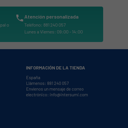
phone
Atención personalizada
pal o
Teléfono: 881 240 057
Lunes a Viernes: 09:00 - 14:00
INFORMACIÓN DE LA TIENDA
España
Llámenos:
881 240 057
Envíenos un mensaje de correo
electrónico:
info@intersumi.com