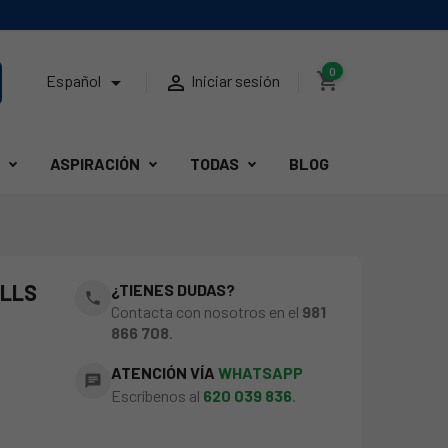
0
shopping_cart


Español
Iniciar sesión
ASPIRACIÓN
TODAS
BLOG
OLLS
¿TIENES DUDAS?
phone
Contacta con nosotros en el
981
866 708
.
ATENCIÓN VÍA
WHATSAPP
chat
Escríbenos al
620 039 836
.