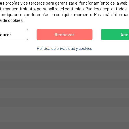
ies
propias y de terceros para garantizar el funcionamiento de la web, 
de tu electrodoméstico. Suele estar formado por números y letras.
on tu consentimiento, personalizar el contenido. Puedes aceptar todas 
configurar tus preferencias en cualquier momento. Para más informac
a de cookies.
igurar
Rechazar
Ace
Política de privacidad y cookies