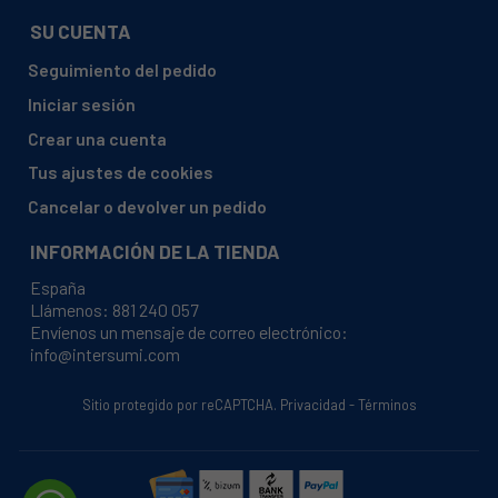
AEG, 92275265801 AG888 50I
SU CUENTA
AEG, 92275265802 ARCTIS G 88850 I
Seguimiento del pedido
AEG, 92275266100 AG98850-4I
Iniciar sesión
AEG, 92275266101 AG98850-4I
Crear una cuenta
AEG, 92275266800 AG98850-4I
Tus ajustes de cookies
AEG, 92275266802 AG98850-4I
Cancelar o devolver un pedido
AEG, 92275267000 AG98850-4I
INFORMACIÓN DE LA TIENDA
AEG, 92275267500 AG98850-4I
España
AEG, 92275267501 AG98850-4I
Llámenos:
881 240 057
Envíenos un mensaje de correo electrónico:
AEG, 92275267600 AG98850-4I
info@intersumi.com
AEG, 92275267601 AG98850-4I
AEG, 92275268400 AG88850-4I
Sitio protegido por reCAPTCHA.
Privacidad
-
Términos
AEG, 92275268401 AG88850-4I
AEG, 92275268403 AG88850-4I