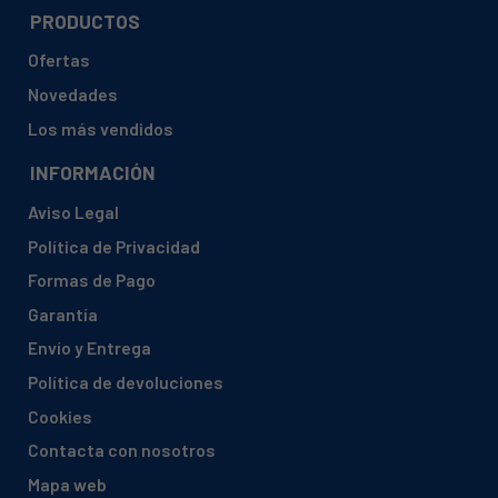
AEG, 92269266300 AG97250-4I
PRODUCTOS
AEG, 92269266301 AG97250-4I
Ofertas
AEG, 92269365201 AG672 50I
Novedades
AEG, 92274066500 AU66050-5E
Los más vendidos
AEG, 92275265000 AG888 50
INFORMACIÓN
AEG, 92275265001 AG888 50
Aviso Legal
AEG, 92275265002 AG88850I
Política de Privacidad
AEG, 92275265400 AG888 55
Formas de Pago
AEG, 92275265401 AG888 55
Garantía
AEG, 92275265500 AG888 50I
Envío y Entrega
AEG, 92275265501 AG888 50I
Política de devoluciones
AEG, 92275265700 AG888 59
Cookies
AEG, 92275265701 AG888 59
Contacta con nosotros
AEG, 92275265800 AG888 50I
Mapa web