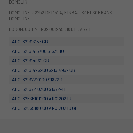
DOMOLIN
DOMOLINE, 32252 DKI 151 A, EINBAU-KüHLSCHRANK
DOMOLINE
FORON, GU1FNE1/02 GU1245D101, FDV 7711
AEG, 621313157 GB
AEG, 62131415700 S1535 IU
AEG, 621314962 GB
AEG, 62131496200 621314962 GB
AEG, 62137210100 S1872-1 I
AEG, 62137210300 S1672-1 I
AEG, 62535101200 ARC1202 IU
AEG, 62535180100 ARC1202 IU GB
AEG, 62535200200 ARCTIS 1232 IU
AEG, 62535201100 ARC1372-1 I