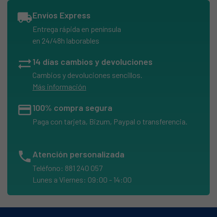
AEG, 62535280100 ARCTIS 1232-1 IU GB
local_shipping
Envíos Express
AEG, 625603157 GB
Entrega rápida en península
AEG, 62560315700 ARCTIS 1215 IU
en 24/48h laborables
AEG, 62560396200 SIEHE 625603157 GB
sync_alt
14 días cambios y devoluciones
AEG, 92040356102 S60200DT18
Cambios y devoluciones sencillos.
AEG, 92040356103 S60200DT18
Más información
AEG, 92040378401 S72308DSW1
credit_card
100% compra segura
AEG, 92269265000 AG872 50
Paga con tarjeta, Bizum, Paypal o transferencia.
AEG, 92269265001 AG87250I
AEG, 92269265003 AG87250I
phone
Atención personalizada
AEG, 92269265400 AG872 55
Teléfono: 881 240 057
AEG, 92269265401 AG872 55I
Lunes a Viernes: 09:00 - 14:00
AEG, 92269265700 AG97250-4I
AEG, 92269266100 AG97250-4I