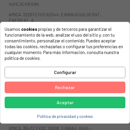
KüHLSCHRANK
AMICA, 32261 EVKS 62044, EINBAUKüHLGERäT,
ENERG.KL. A
Usamos
cookies
propias y de terceros para garantizar el
AMICA, 32265 EVKS 16017,
funcionamiento de la web, analizar el uso del sitio y, con tu
EINBAUKüHLGERäT,ENERGIE.KL A
consentimiento, personalizar el contenido. Puedes aceptar
todas las cookies, rechazarlas o configurar tus preferencias en
AMICA, 32276 EVKS 36002,
cualquier momento. Para más información, consulta nuestra
EINBAUVOLLRAUMKüHLSCHRANK
política de cookies.
AMICA, 32277 EVKS 16024,
EINBAUVOLLRAUMKüHLSCHRANK
Configurar
AMICA, 33116 EKS 65044, EINBAUKüHLGERäT ENERG.KL.
B
Rechazar
AMICA, 34629 DKGI 261 B, EINBAU-KüHL-/GEFRIER-
KOMBI
Aceptar
AMICA, 36158 EKGC 36007, EINBAU- KüHL-
Política de privacidad y cookies
GEFRIERKOMBINA
AMICA, 36432 EKGC 36006, EINBAU- KüHL-