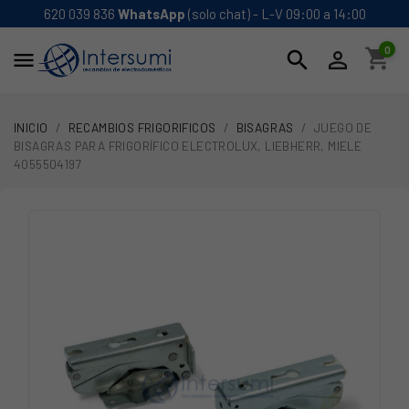
620 039 836
WhatsApp
(solo chat) - L-V 09:00 a 14:00
0
shopping_cart
search


INICIO
RECAMBIOS FRIGORIFICOS
BISAGRAS
JUEGO DE
BISAGRAS PARA FRIGORÍFICO ELECTROLUX, LIEBHERR, MIELE
4055504197