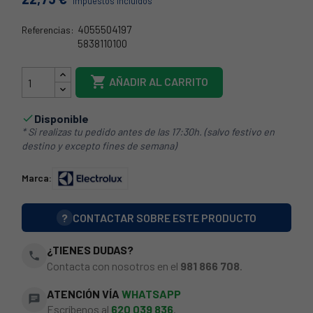
Impuestos incluidos
4055504197
Referencias:
5838110100
4055504197

AÑADIR AL CARRITO
Disponible

* Si realizas tu pedido antes de las 17:30h. (salvo festivo en
destino y excepto fines de semana)
Marca:
?
CONTACTAR SOBRE ESTE PRODUCTO
¿TIENES DUDAS?
phone
Contacta con nosotros en el
981 866 708
.
ATENCIÓN VÍA
WHATSAPP
chat
Escríbenos al
620 039 836
.