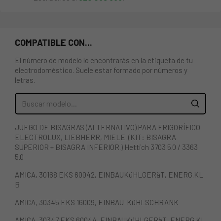
COMPATIBLE CON...
El número de modelo lo encontrarás en la etiqueta de tu
electrodoméstico. Suele estar formado por números y
letras.
JUEGO DE BISAGRAS (ALTERNATIVO) PARA FRIGORÍFICO
ELECTROLUX, LIEBHERR, MIELE. (KIT: BISAGRA
SUPERIOR + BISAGRA INFERIOR.) Hettich 3703 5.0 / 3363
5.0
AMICA, 30168 EKS 60042, EINBAUKüHLGERäT, ENERG.KL
B
AMICA, 30345 EKS 16009, EINBAU-KüHLSCHRANK
AMICA, 30347 EKS 60044, EINBAUKüHLGERäT, ENERG.KL