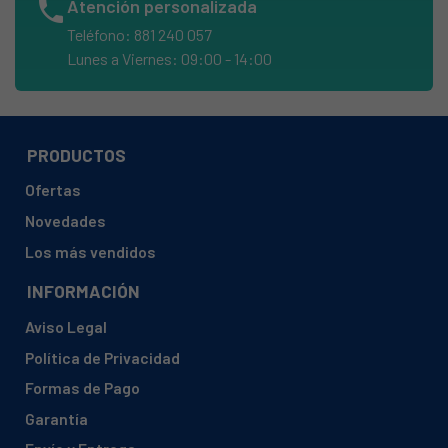
phone
Atención personalizada
FAGOR, FFJ2667- 904010068
Teléfono: 881 240 057
FAGOR, FT36- 904010075
Lunes a Viernes: 09:00 - 14:00
FAGOR, FT56- 904010079
FAGOR, FT67 4-FT674-2
FAGOR, FT760- 904010088
PRODUCTOS
FAGOR, FT762- 904010073
Ofertas
FAGOR, FT87 4-FT874-2
Novedades
FAGOR, TF18- 904019814
Los más vendidos
FAGOR, TF180- 904019734
INFORMACIÓN
FAGOR, TF1825
Aviso Legal
FAGOR, TF1825- 904010022
Política de Privacidad
FAGOR, TF20- 904019770
Formas de Pago
FAGOR, TF2025- 904010030
Garantía