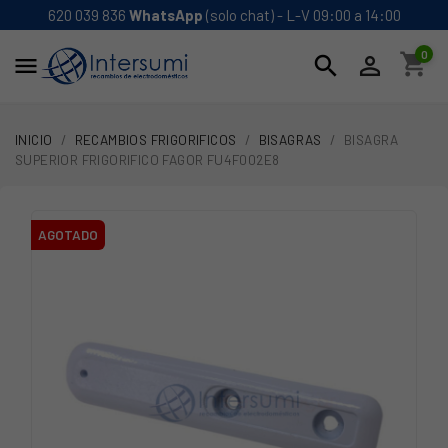
620 039 836
WhatsApp
(solo chat) - L-V 09:00 a 14:00
0
shopping_cart
search


INICIO
RECAMBIOS FRIGORIFICOS
BISAGRAS
BISAGRA
SUPERIOR FRIGORIFICO FAGOR FU4F002E8
AGOTADO