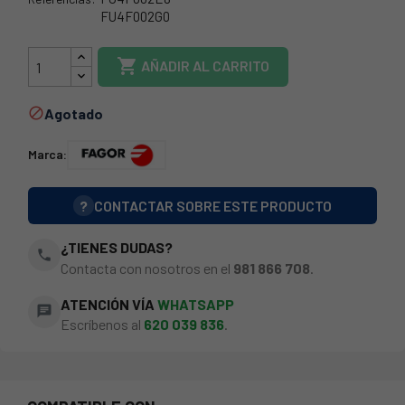
FU4F002G0
FG40003G0

AÑADIR AL CARRITO
Agotado

Marca:
?
CONTACTAR SOBRE ESTE PRODUCTO
¿TIENES DUDAS?
phone
Contacta con nosotros en el
981 866 708
.
ATENCIÓN VÍA
WHATSAPP
chat
Escríbenos al
620 039 836
.