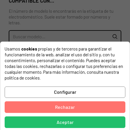
COMPATIBLE CON...
El número de modelo lo encontrarás en la etiqueta de tu
electrodoméstico. Suele estar formado por números y
letras.
Usamos
cookies
propias y de terceros para garantizar el
BISAGRA SUPERIOR FRIGORIFICO FAGOR, *****OJO****
funcionamiento de la web, analizar el uso del sitio y, con tu
ANTES DE PEDIDO, HACER CONSULTA DE ESTE
consentimiento, personalizar el contenido. Puedes aceptar
PRODUCTO SI NO LOCALIZAS TU MODELO EN EL LISTADO
todas las cookies, rechazarlas o configurar tus preferencias en
******
cualquier momento. Para más información, consulta nuestra
política de cookies.
ASPES, AD1700- 904020016
ASPES, AFD171- 904020001
Configurar
FAGOR, 904010064
Rechazar
FAGOR, 904010068
FAGOR, 904010078
Aceptar
FAGOR, 904010088