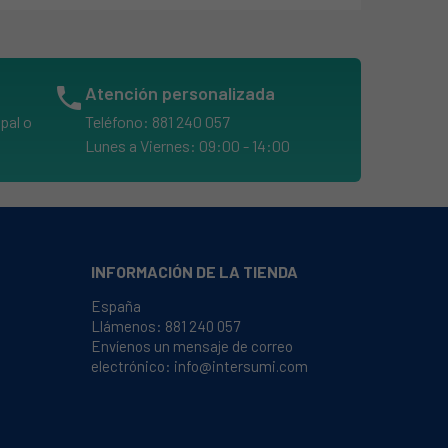
phone
Atención personalizada
pal o
Teléfono: 881 240 057
Lunes a Viernes: 09:00 - 14:00
INFORMACIÓN DE LA TIENDA
España
Llámenos:
881 240 057
Envíenos un mensaje de correo
electrónico:
info@intersumi.com