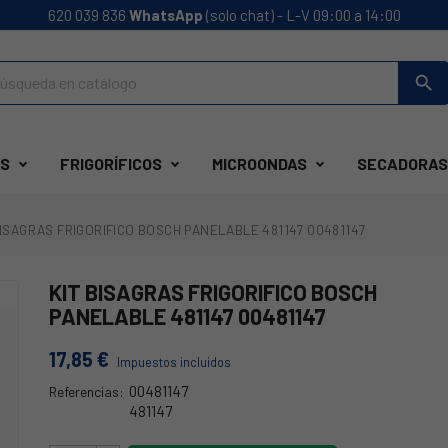
620 039 836
WhatsApp
(solo chat) - L-V 09:00 a 14:00
search
S
FRIGORÍFICOS
MICROONDAS
SECADORAS
BISAGRAS FRIGORIFICO BOSCH PANELABLE 481147 00481147
KIT BISAGRAS FRIGORIFICO BOSCH
PANELABLE 481147 00481147
17,85 €
Impuestos incluidos
00481147
Referencias:
481147
35BS0401