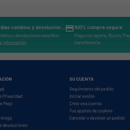
14 días cambios y devoluciones
credit_card
100% compra segura
mbios y devoluciones sencillos.
Paga con tarjeta, Bizum, Pay
s información
transferencia.
ACIÓN
SU CUENTA
gal
Seguimiento del pedido
de Privacidad
Iniciar sesión
e Pago
Crear una cuenta
Tus ajustes de cookies
Entrega
Cancelar o devolver un pedido
de devoluciones