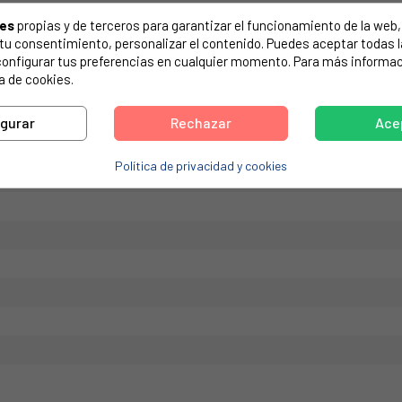
de tu electrodoméstico. Suele estar formado por números y letras.
ies
propias y de terceros para garantizar el funcionamiento de la web, 
on tu consentimiento, personalizar el contenido. Puedes aceptar todas 
configurar tus preferencias en cualquier momento. Para más informac
a de cookies.
osch, Articulo Sustitutivo: 00481147, 00265272, 00265273, 00172410, 
igurar
Rechazar
Ace
Política de privacidad y cookies