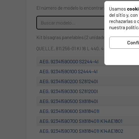
El número de modelo lo encontrarás en la etiqueta 
Usamos
cook
del sitio y, c
rechazarlas o 
nuestra polític
Kit bisagras panelables (2 unidades) frigorifico B
Conf
QUELLE, 811.256-01 KI 16 L 440, 4-STERNE
AEG, 92341590000 S2244-4I
AEG, 92341590100 S2444-4I
AEG, 92341590200 SZ81240I
AEG, 92341590300 SZ81200I
AEG, 92341590500 SX81840I
AEG, 92341590600 SX818401I
AEG, 92341590700 SX818401I K14AE1801
AEG, 92341590700 SX818401I K14AE1802