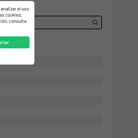
analizar el uso
las cookies,
ión, consulta
00265843, 00265841
ptar