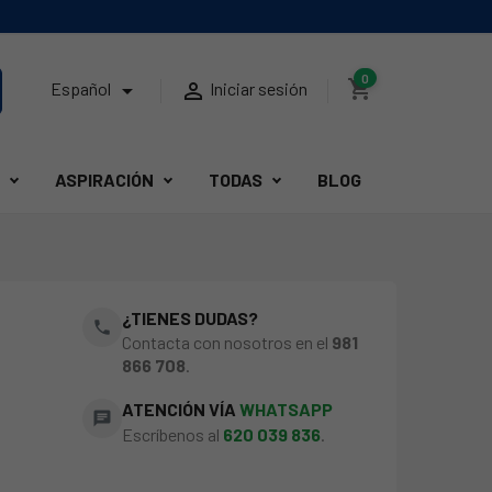
0
shopping_cart


Español
Iniciar sesión
ASPIRACIÓN
TODAS
BLOG
¿TIENES DUDAS?
phone
Contacta con nosotros en el
981
866 708
.
ATENCIÓN VÍA
WHATSAPP
chat
Escríbenos al
620 039 836
.