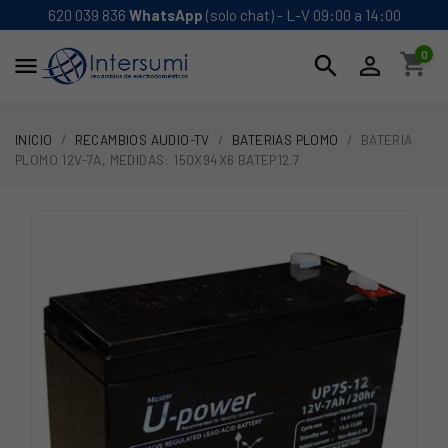
620 039 836
WhatsApp
(solo chat) - L-V 09:00 a 14:00
0
shopping_cart
search


INICIO
RECAMBIOS AUDIO-TV
BATERIAS PLOMO
BATERIA
PLOMO 12V-7A, MEDIDAS: 150X94X6 BATEP12.7