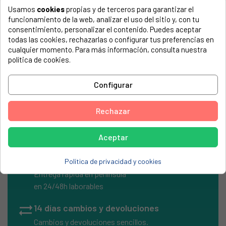
Usamos
cookies
propias y de terceros para garantizar el
El número de modelo lo encontrarás en la etiqueta de tu
funcionamiento de la web, analizar el uso del sitio y, con tu
electrodoméstico. Suele estar formado por números y
consentimiento, personalizar el contenido. Puedes aceptar
letras.
todas las cookies, rechazarlas o configurar tus preferencias en
cualquier momento. Para más información, consulta nuestra
política de cookies.
Batería plomo 12V / 7AH
Configurar
Medidas 150X94X64
Rechazar
Aceptar
local_shipping
Envíos Express
Política de privacidad y cookies
Entrega rápida en península
en 24/48h laborables
sync_alt
14 días cambios y devoluciones
Cambios y devoluciones sencillos.