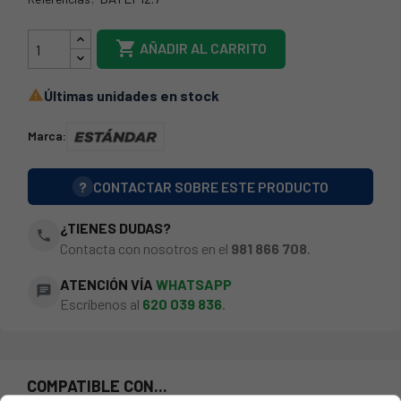
BATEP-12-7

AÑADIR AL CARRITO
Últimas unidades en stock

Marca:
?
CONTACTAR SOBRE ESTE PRODUCTO
¿TIENES DUDAS?
phone
Contacta con nosotros en el
981 866 708
.
ATENCIÓN VÍA
WHATSAPP
chat
Escríbenos al
620 039 836
.
COMPATIBLE CON...