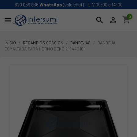
620 039 836
WhatsApp
(solo chat) - L-V 09:00 a 14:00
0
shopping_cart
search


INICIO
RECAMBIOS COCCION
BANDEJAS
BANDEJA
ESMALTADA PARA HORNO BEKO 219440101