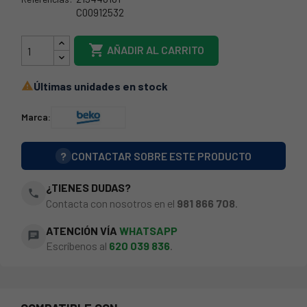
C00912532
219440101

AÑADIR AL CARRITO
Últimas unidades en stock

Marca:
?
CONTACTAR SOBRE ESTE PRODUCTO
¿TIENES DUDAS?
phone
Contacta con nosotros en el
981 866 708
.
ATENCIÓN VÍA
WHATSAPP
chat
Escríbenos al
620 039 836
.