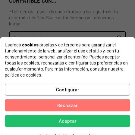
COMPATIBLE CON...
El número de modelo lo encontrarás en la etiqueta de tu
electrodoméstico. Suele estar formado por números y
letras.
Usamos
cookies
propias y de terceros para garantizar el
funcionamiento de la web, analizar el uso del sitio y, con tu
BANDEJA ESMALTADA ORIGINAL PARA HORNO BEKO
consentimiento, personalizar el contenido. Puedes aceptar
219440101. Dimensiones (462 x 373 x 40 mm).
todas las cookies, rechazarlas o configurar tus preferencias en
cualquier momento. Para más información, consulta nuestra
ALTUS, 4410485032
política de cookies.
ALTUS, 6609419130 ALA 132
I_YER_60ANK_E.TUR_ALTUS_INOX
Configurar
ALTUS, 6609419132
Rechazar
ALTUS, 6609419132 AL 555 G ALTUS
ALTUS, 7733982901 HUN 1400 X ALTUS
Aceptar
ALTUS, 7733982904 HSN 1200 X ALTUS
ALTUS, 7737184324 AFC60EFW ALTUS