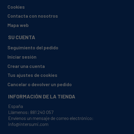
AEG, 35186GT-WN G60X60 P1
Cookies
AEG, 37006GM-WN
Contacta con nosotros
AEG, 37006ML-WN
Mapa web
AEG, 40035VD-WC
SU CUENTA
AEG, 40045FA-WN
Seguimiento del pedido
AEG, 40045VA-WN
Iniciar sesión
AEG, 40045VD-MN
Crear una cuenta
AEG, 40045VD-WN
Tus ajustes de cookies
AEG, 40045VDWN
Cancelar o devolver un pedido
AEG, 40095FA-WN
INFORMACIÓN DE LA TIENDA
AEG, 40095VA-WN
España
AEG, 40095VD-MN
Llámenos:
881 240 057
Envíenos un mensaje de correo electrónico:
AEG, 40095VD-WN
info@intersumi.com
AEG, 41005VD-MN