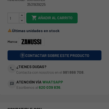
3531939225
3531939233

AÑADIR AL CARRITO
Últimas unidades en stock

Marca:
?
CONTACTAR SOBRE ESTE PRODUCTO
¿TIENES DUDAS?
phone
Contacta con nosotros en el
981 866 708
.
ATENCIÓN VÍA
WHATSAPP
chat
Escríbenos al
620 039 836
.