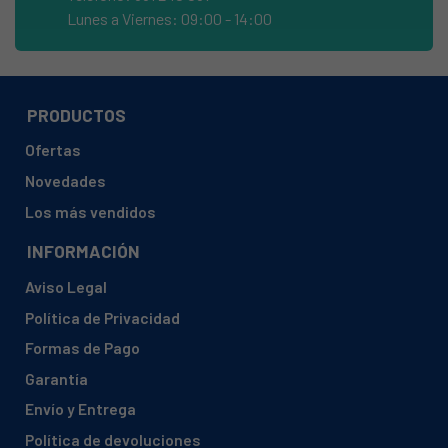
AEG, 31006ML-WN
Lunes a Viernes: 09:00 - 14:00
AEG, 31345GM-MN
AEG, 31345GM-WN
AEG, 31645G9-MN
PRODUCTOS
AEG, 31645G9-WN
Ofertas
AEG, 31645GM-MN
Novedades
AEG, 31645GM-WN
Los más vendidos
AEG, 35146GT-WN
INFORMACIÓN
AEG, 35146T9-MN
Aviso Legal
AEG, 35146T9-WN
Política de Privacidad
AEG, 35146TG-MN
Formas de Pago
AEG, 35146TG-WN
Garantía
AEG, 35186GT-MN
Envío y Entrega
AEG, 35186GT-WN
Política de devoluciones