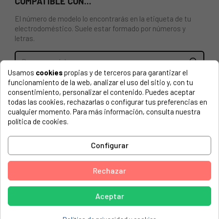
COMPATIBLE CON...
El número de modelo lo encontrarás en la etiqueta de tu
electrodoméstico. Suele estar formado por números y
letras.
Usamos
cookies
propias y de terceros para garantizar el
funcionamiento de la web, analizar el uso del sitio y, con tu
BANDEJA PARA HORNO ZANUSSI. 3531939233. longitud:
consentimiento, personalizar el contenido. Puedes aceptar
37cm, ancho: 42,2cm, altura: 1,9cm
todas las cookies, rechazarlas o configurar tus preferencias en
cualquier momento. Para más información, consulta nuestra
AEG ELECTROLUX, 943001113 00 31006ML-WN
política de cookies.
AEG ELECTROLUX, 943001114 00 31006ML-MN
Configurar
AEG ELECTROLUX, 943001115 00 37006ML-WN
AEG ELECTROLUX, 943001539 00 31006GM-WN
Rechazar
AEG ELECTROLUX, 943001540 00 37006GM-WN
AEG, 11126GR-MN
Aceptar
AEG, 11365GM-M