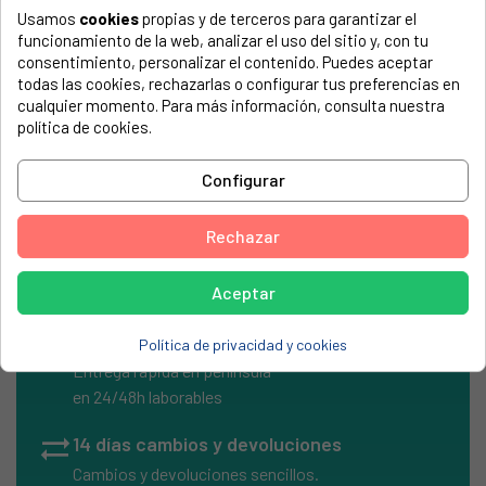
Usamos
cookies
propias y de terceros para garantizar el
El número de modelo lo encontrarás en la etiqueta de tu
funcionamiento de la web, analizar el uso del sitio y, con tu
electrodoméstico. Suele estar formado por números y
consentimiento, personalizar el contenido. Puedes aceptar
letras.
todas las cookies, rechazarlas o configurar tus preferencias en
cualquier momento. Para más información, consulta nuestra
política de cookies.
Bandeja horno Bosch carro extraible
Configurar
BALAY, 3HT516B-02
Rechazar
Aceptar
local_shipping
Envíos Express
Política de privacidad y cookies
Entrega rápida en península
en 24/48h laborables
sync_alt
14 días cambios y devoluciones
Cambios y devoluciones sencillos.