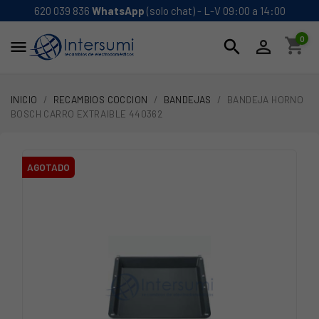
620 039 836
WhatsApp
(solo chat) - L-V 09:00 a 14:00
0
shopping_cart
search


INICIO
RECAMBIOS COCCION
BANDEJAS
BANDEJA HORNO
BOSCH CARRO EXTRAIBLE 440362
AGOTADO