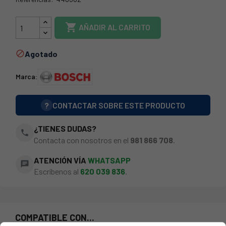
BSH-440362

AÑADIR AL CARRITO
Agotado

Marca:
?
CONTACTAR SOBRE ESTE PRODUCTO
¿TIENES DUDAS?
phone
Contacta con nosotros en el
981 866 708
.
ATENCIÓN VÍA
WHATSAPP
chat
Escríbenos al
620 039 836
.
COMPATIBLE CON...