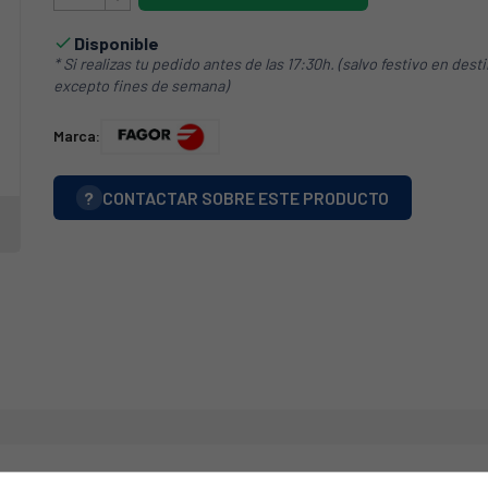
Disponible

* Si realizas tu pedido antes de las 17:30h. (salvo festivo en dest
excepto fines de semana)
Marca:
?
CONTACTAR SOBRE ESTE PRODUCTO