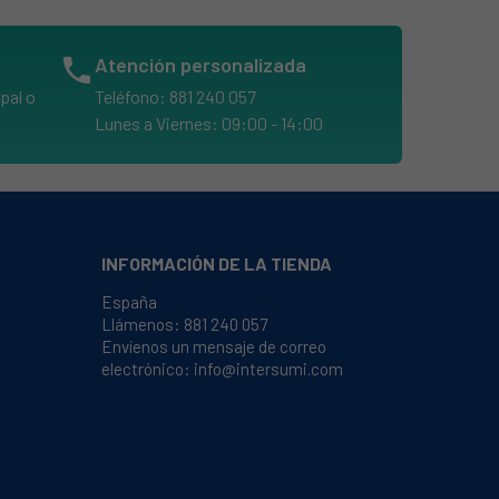
phone
Atención personalizada
pal o
Teléfono: 881 240 057
Lunes a Viernes: 09:00 - 14:00
INFORMACIÓN DE LA TIENDA
España
Llámenos:
881 240 057
Envíenos un mensaje de correo
electrónico:
info@intersumi.com