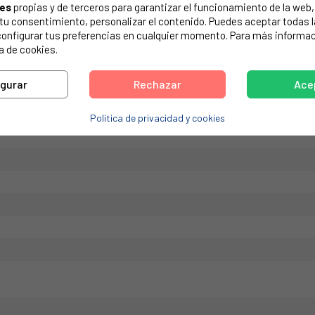
ies
propias y de terceros para garantizar el funcionamiento de la web, 
de tu electrodoméstico. Suele estar formado por números y letras.
on tu consentimiento, personalizar el contenido. Puedes aceptar todas 
configurar tus preferencias en cualquier momento. Para más informac
a de cookies.
igurar
Rechazar
Ace
Política de privacidad y cookies