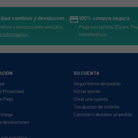
14 días cambios y devoluciones
credit_card
100% compra segura
mbios y devoluciones sencillos.
Paga con tarjeta, Bizum, Pay
s información
transferencia.
ACIÓN
SU CUENTA
gal
Seguimiento del pedido
de Privacidad
Iniciar sesión
e Pago
Crear una cuenta
Tus ajustes de cookies
Entrega
Cancelar o devolver un pedido
de devoluciones
 con nosotros