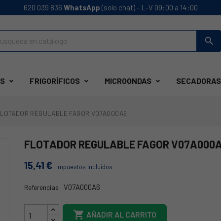
620 039 836
WhatsApp
(solo chat) - L-V 09:00 a 14:00
search
S
FRIGORÍFICOS
MICROONDAS
SECADORAS
FLOTADOR REGULABLE FAGOR V07A000A6
FLOTADOR REGULABLE FAGOR V07A000
15,41 €
Impuestos incluidos
V07A000A6
Referencias:
21FA0304

AÑADIR AL CARRITO