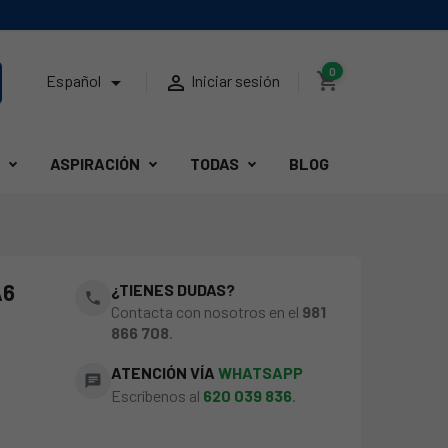
0
shopping_cart


Español
Iniciar sesión
ASPIRACIÓN
TODAS
BLOG
A6
¿TIENES DUDAS?
phone
Contacta con nosotros en el
981
866 708
.
ATENCIÓN VÍA
WHATSAPP
chat
Escríbenos al
620 039 836
.