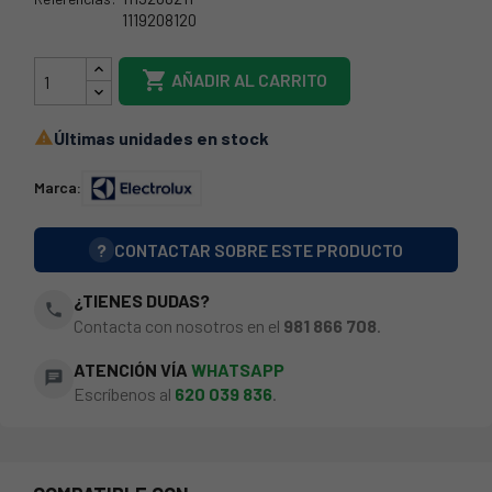
1119208120
1119208211

AÑADIR AL CARRITO
Últimas unidades en stock

Marca:
?
CONTACTAR SOBRE ESTE PRODUCTO
¿TIENES DUDAS?
phone
Contacta con nosotros en el
981 866 708
.
ATENCIÓN VÍA
WHATSAPP
chat
Escríbenos al
620 039 836
.