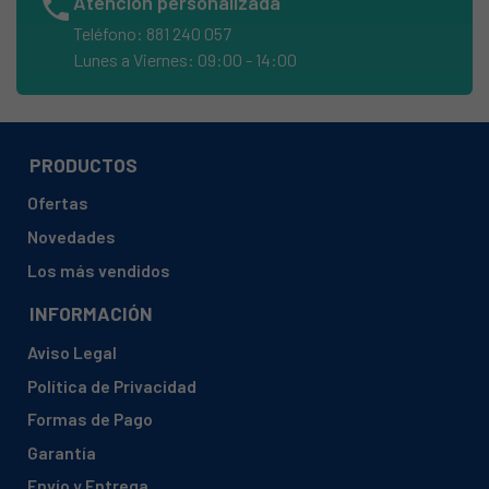
phone
Atención personalizada
ELECTROLUX, ESF65064WR
Teléfono: 881 240 057
ELECTROLUX, ESF65065WR
Lunes a Viernes: 09:00 - 14:00
ELECTROLUX, ESF65065XR
ELECTROLUX, ESF65066WR
ELECTROLUX, ESF65068WR
PRODUCTOS
ELECTROLUX, ESF6550ROW
Ofertas
ELECTROLUX, ESF6550ROX
Novedades
ELECTROLUX, ESF6555ROX
Los más vendidos
ELECTROLUX, ESF6560REW
INFORMACIÓN
ELECTROLUX, ESF6560REX
Aviso Legal
ELECTROLUX, ESF6560RGW
Política de Privacidad
ELECTROLUX, ESF6560RGX
Formas de Pago
ELECTROLUX, ESF6560ROW
Garantía
ELECTROLUX, ESF6560ROX
Envío y Entrega