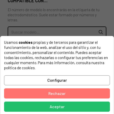
COMPATIBLE CON...
El número de modelo lo encontrarás en la etiqueta de tu
electrodoméstico. Suele estar formado por números y
letras.
Usamos
cookies
propias y de terceros para garantizar el
BRAZO ASPERSOR INFERIOR PARA LAVAVAJILLAS
funcionamiento de la web, analizar el uso del sitio y, con tu
ELECTROLUX 1119208211
consentimiento, personalizar el contenido. Puedes aceptar
todas las cookies, rechazarlas o configurar tus preferencias en
911416045 07 RSF66095KR REX
cualquier momento. Para más información, consulta nuestra
política de cookies.
AEG, 91141400900
AEG, 91141800500
Configurar
AEG, 91144400100
Rechazar
AEG, 91144400101
AEG, 91144400200
Aceptar
AEG, 91144400201