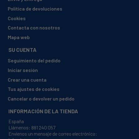
ELECTROLUX, ESF6585ROW
Política de devoluciones
ELECTROLUX, ESF6585RYW
Cookies
ELECTROLUX, ESF6585RYX
Contacta con nosotros
ELECTROLUX, ESF6600ROW
Mapa web
ELECTROLUX, ESF6600ROX
SU CUENTA
ELECTROLUX, ESF66070WR
Seguimiento del pedido
ELECTROLUX, ESF66070XR
Iniciar sesión
ELECTROLUX, ESF66080WR
Crear una cuenta
ELECTROLUX, ESF66080XR
Tus ajustes de cookies
ELECTROLUX, ESF66085WR
Cancelar o devolver un pedido
ELECTROLUX, ESF66085XR
INFORMACIÓN DE LA TIENDA
ELECTROLUX, ESF66088WR
España
ELECTROLUX, ESF66088XR
Llámenos:
881 240 057
Envíenos un mensaje de correo electrónico:
ELECTROLUX, ESF6610ROW