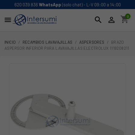
620 039 836
WhatsApp
(solo chat) - L-V 09:00 a 14:00
0
shopping_cart
search


INICIO
RECAMBIOS LAVAVAJILLAS
ASPERSORES
BRAZO
ASPERSOR INFERIOR PARA LAVAVAJILLAS ELECTROLUX 1119208211