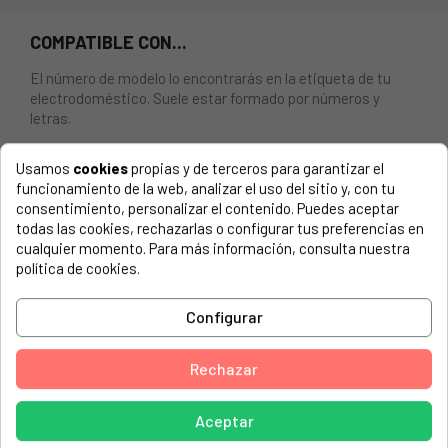
COMPATIBLE CON...
El número de modelo lo encontrarás en la etiqueta de tu
electrodoméstico. Suele estar formado por números y
letras.
Usamos
cookies
propias y de terceros para garantizar el
funcionamiento de la web, analizar el uso del sitio y, con tu
consentimiento, personalizar el contenido. Puedes aceptar
BRAZO ASPERSOR INFERIOR PARA LAVAVAJILLAS
todas las cookies, rechazarlas o configurar tus preferencias en
WHIRLPOOL, IKEA, ETC.. 481010604517, C00319480
cualquier momento. Para más información, consulta nuestra
política de cookies.
AIRLUX, 851003501820 WW 53/1 SC
ALGOR, 854588015810 ADL 880/1
Configurar
ALGOR, ADL 880/1
Rechazar
AMANA, 854550042710 ADB 500 EAN
AMANA, 854550042711 ADB 500 EAN
Aceptar
AMANA, 854550042712 ADB 500 EAN