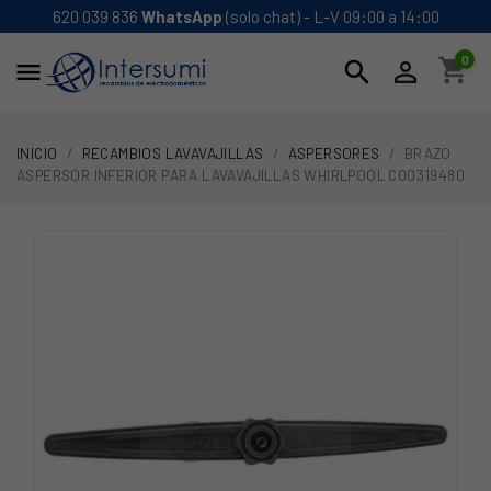
620 039 836
WhatsApp
(solo chat) - L-V 09:00 a 14:00
0
shopping_cart
search


INICIO
RECAMBIOS LAVAVAJILLAS
ASPERSORES
BRAZO
ASPERSOR INFERIOR PARA LAVAVAJILLAS WHIRLPOOL C00319480