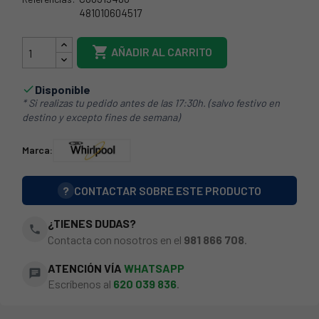
481010604517
481010604517

AÑADIR AL CARRITO
Disponible

* Si realizas tu pedido antes de las 17:30h. (salvo festivo en
destino y excepto fines de semana)
Marca:
?
CONTACTAR SOBRE ESTE PRODUCTO
¿TIENES DUDAS?
phone
Contacta con nosotros en el
981 866 708
.
ATENCIÓN VÍA
WHATSAPP
chat
Escríbenos al
620 039 836
.