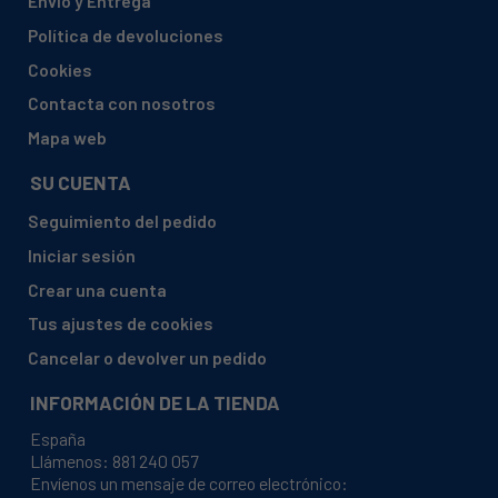
Envío y Entrega
BAUKNECHT, 851156101000 GSFM 5160 IN
Política de devoluciones
BAUKNECHT, 851156101001 GSFM 5160 I
Cookies
BAUKNECHT, 851156101002 GSFM 5160 IN
Contacta con nosotros
BAUKNECHT, 851156101003 GSFM 5160 IN
Mapa web
BAUKNECHT, 851156161010 GSU 5533 WS
SU CUENTA
BAUKNECHT, 851156161011 GSU 5533 WS
Seguimiento del pedido
BAUKNECHT, 851156161012 GSU 5533 WS
Iniciar sesión
BAUKNECHT, 851156161013 GSU 5533 WS
Crear una cuenta
BAUKNECHT, 851156161014 GSU 5533 WS
Tus ajustes de cookies
BAUKNECHT, 851156161020 GSU 5533 SW
Cancelar o devolver un pedido
BAUKNECHT, 851156161021 GSU 5533 SW
INFORMACIÓN DE LA TIENDA
BAUKNECHT, 851156161022 GSU 5533 SW
España
BAUKNECHT, 851156161023 GSU 5533 SW
Llámenos:
881 240 057
Envíenos un mensaje de correo electrónico:
BAUKNECHT, 851156161024 GSU 5533 SW