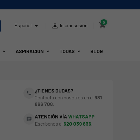
0
shopping_cart


Español
Iniciar sesión
ASPIRACIÓN
TODAS
BLOG
¿TIENES DUDAS?
phone
Contacta con nosotros en el
981
866 708
.
ATENCIÓN VÍA
WHATSAPP
chat
Escríbenos al
620 039 836
.