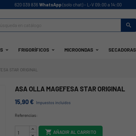
620 039 836
WhatsApp
(solo chat) - L-V 09:00 a 14:00
search
S
FRIGORÍFICOS
MICROONDAS
SECADORAS
ESA STAR ORIGINAL
ASA OLLA MAGEFESA STAR ORIGINAL
15,90 €
Impuestos incluidos
Referencias:
44MG0007

AÑADIR AL CARRITO