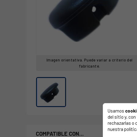
Imagen orientativa. Puede variar a criterio del
fabricante.
Usamos
cook
del sitio y, c
rechazarlas o 
nuestra polític
COMPATIBLE CON...