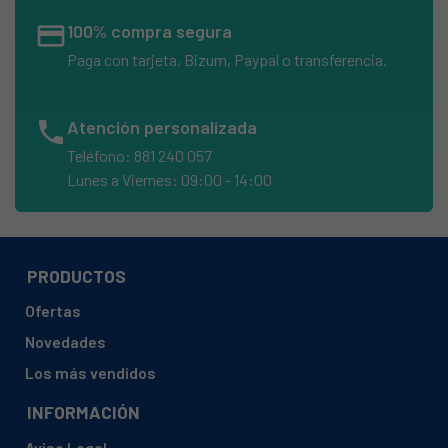
credit_card
100% compra segura
Paga con tarjeta, Bizum, Paypal o transferencia.
phone
Atención personalizada
Teléfono: 881 240 057
Lunes a Viernes: 09:00 - 14:00
PRODUCTOS
Ofertas
Novedades
Los más vendidos
INFORMACIÓN
Aviso Legal