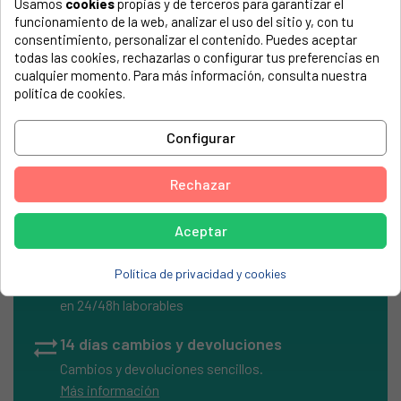
Usamos
cookies
propias y de terceros para garantizar el
electrodoméstico. Suele estar formado por números y
funcionamiento de la web, analizar el uso del sitio y, con tu
letras.
consentimiento, personalizar el contenido. Puedes aceptar
todas las cookies, rechazarlas o configurar tus preferencias en
cualquier momento. Para más información, consulta nuestra
política de cookies.
Asa cuerpo alza space
Configurar
ALZA, SPACE
Rechazar
Aceptar
local_shipping
Envíos Express
Política de privacidad y cookies
Entrega rápida en península
en 24/48h laborables
sync_alt
14 días cambios y devoluciones
Cambios y devoluciones sencillos.
Más información