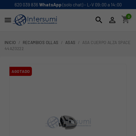
620 039 836
WhatsApp
(solo chat) - L-V 09:00 a 14:00
0
shopping_cart
search


INICIO
RECAMBIOS OLLAS
ASAS
ASA CUERPO ALZA SPACE
44AZ0222
AGOTADO