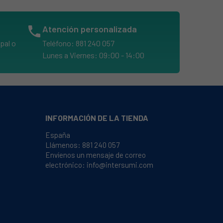
phone
Atención personalizada
pal o
Teléfono: 881 240 057
Lunes a Viernes: 09:00 - 14:00
INFORMACIÓN DE LA TIENDA
España
Llámenos:
881 240 057
Envíenos un mensaje de correo
electrónico:
info@intersumi.com