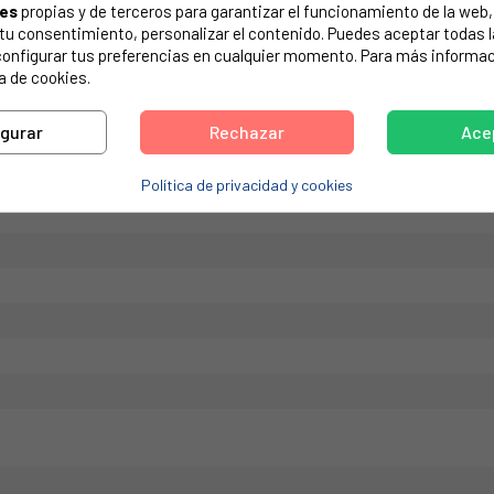
ies
propias y de terceros para garantizar el funcionamiento de la web, 
de tu electrodoméstico. Suele estar formado por números y letras.
on tu consentimiento, personalizar el contenido. Puedes aceptar todas 
configurar tus preferencias en cualquier momento. Para más informac
a de cookies.
igurar
Rechazar
Ace
ORA BEKO 2841570500, C00868372.
Política de privacidad y cookies
B7SB13E45100