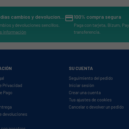
B13 E451000
B13 E45100
14 días cambios y devoluciones
credit_card
100% compra segura
B13 E45100
mbios y devoluciones sencillos.
Paga con tarjeta, Bizum, Pay
S B13 E4510
s información
transferencia.
13 E451000
13 E451000
7SB13E4510
SB13 E45120
ACIÓN
SU CUENTA
 B13 E45100
gal
Seguimiento del pedido
B13 E451000
de Privacidad
Iniciar sesión
e Pago
Crear una cuenta
 B13 E45120
Tus ajustes de cookies
B13 E451200
Entrega
Cancelar o devolver un pedido
 B13 E45100
de devoluciones
7SB13 E45100
 con nosotros