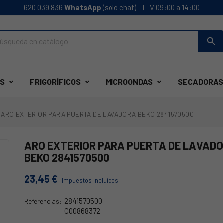
620 039 836
WhatsApp
(solo chat) - L-V 09:00 a 14:00
search
S
FRIGORÍFICOS
MICROONDAS
SECADORAS
ARO EXTERIOR PARA PUERTA DE LAVADORA BEKO 2841570500
ARO EXTERIOR PARA PUERTA DE LAVAD
BEKO 2841570500
23,45 €
Impuestos incluidos
2841570500
Referencias:
C00868372
2841570500