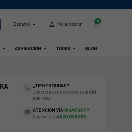
0
shopping_cart


Español
Iniciar sesión
ASPIRACIÓN
TODAS
BLOG
ORA
¿TIENES DUDAS?
phone
Contacta con nosotros en el
981
866 708
.
ATENCIÓN VÍA
WHATSAPP
chat
Escríbenos al
620 039 836
.