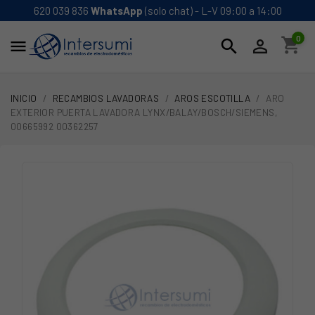
620 039 836
WhatsApp
(solo chat) - L-V 09:00 a 14:00
0
shopping_cart
search


INICIO
RECAMBIOS LAVADORAS
AROS ESCOTILLA
ARO
EXTERIOR PUERTA LAVADORA LYNX/BALAY/BOSCH/SIEMENS,
00665992 00362257