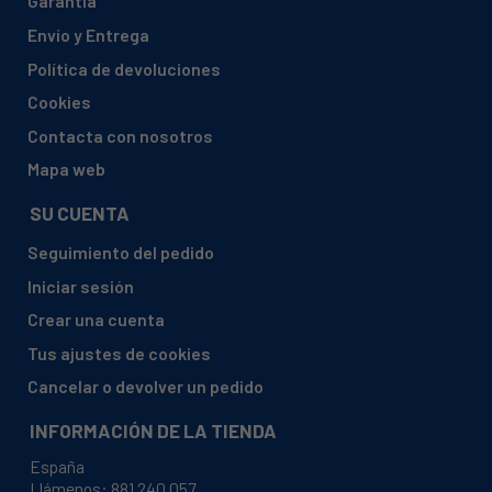
Garantía
BALAY, 3TS745V/01 TS745V
Envío y Entrega
BALAY, 3TS745W-01
Política de devoluciones
BALAY, 3TS745W/01 TS745W
Cookies
BALAY, 3TS745Z-01
Contacta con nosotros
BALAY, 3TS745Z/01 TS745Z
Mapa web
BALAY, 3TS750Y/01 TS750Y
SU CUENTA
BALAY, 3TS750Y01
BALAY, 3TS755-01
Seguimiento del pedido
Iniciar sesión
BALAY, 3TS755A/01 TS755
Crear una cuenta
BALAY, 3TS755B/01 TS755
Tus ajustes de cookies
BALAY, 3TS803BM-01
Cancelar o devolver un pedido
BALAY, 3TS803BM/01
BALAY, 3TS803BM/01 TS803
INFORMACIÓN DE LA TIENDA
BALAY, 3TS804BM-01
España
Llámenos:
881 240 057