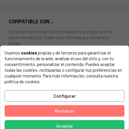
COMPATIBLE CON...
El número de modelo lo encontrarás en la etiqueta de tu
electrodoméstico. Suele estar formado por números y
letras.
Usamos
cookies
propias y de terceros para garantizar el
funcionamiento de la web, analizar el uso del sitio y, con tu
consentimiento, personalizar el contenido. Puedes aceptar
todas las cookies, rechazarlas o configurar tus preferencias en
Aro exterior puerta lavadora Bosch, Balay, Siemens, Lynx,
cualquier momento. Para más información, consulta nuestra
362257, 665992
política de cookies.
BALAY, 3TS-730
Configurar
BALAY, 3TS50100-01
BALAY, 3TS50100A/01
Rechazar
BALAY, 3TS50100A/13
Aceptar
BALAY, 3TS50100A/15