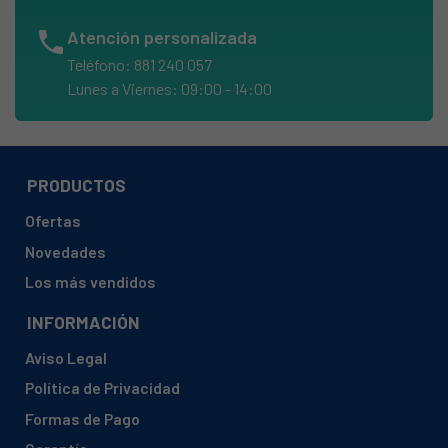
BALAY, 3TS730B/01
phone
Atención personalizada
BALAY, 3TS730B/01 TS730
Teléfono: 881 240 057
Lunes a Viernes: 09:00 - 14:00
BALAY, 3TS737A/01 TS737
BALAY, 3TS737B/01 TS737
BALAY, 3TS745A-01
PRODUCTOS
BALAY, 3TS745A/01 TS745
Ofertas
BALAY, 3TS745B-01
Novedades
BALAY, 3TS745B/01
Los más vendidos
BALAY, 3TS745B/01 TS745
INFORMACIÓN
BALAY, 3TS745B/29 TS745
BALAY, 3TS745B29
Aviso Legal
BALAY, 3TS745T/01 TS745T
Política de Privacidad
BALAY, 3TS745U/01 TS745U
Formas de Pago