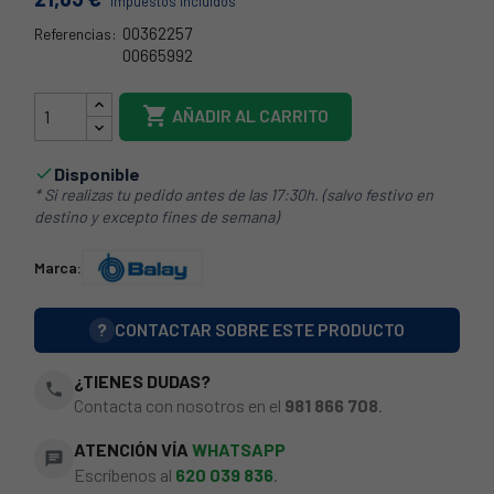
Impuestos incluidos
00362257
Referencias:
00665992
57BS0053

AÑADIR AL CARRITO
Disponible

* Si realizas tu pedido antes de las 17:30h. (salvo festivo en
destino y excepto fines de semana)
Marca:
?
CONTACTAR SOBRE ESTE PRODUCTO
¿TIENES DUDAS?
phone
Contacta con nosotros en el
981 866 708
.
ATENCIÓN VÍA
WHATSAPP
chat
Escríbenos al
620 039 836
.