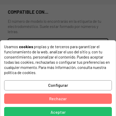
COMPATIBLE CON...
El número de modelo lo encontrarás en la etiqueta de tu
electrodoméstico. Suele estar formado por números y
letras.
Usamos
cookies
propias y de terceros para garantizar el
funcionamiento de la web, analizar el uso del sitio y, con tu
Aro interior escotilla Balay, Superser, 287206, T8 223,
consentimiento, personalizar el contenido. Puedes aceptar
T8225, T8234, T8247, T8272, T8273, T8295, lr e 410, 5ª
todas las cookies, rechazarlas o configurar tus preferencias en
GENERACION
cualquier momento. Para más información, consulta nuestra
política de cookies.
BOSCH, 3TE8272/07
Configurar
BOSCH, 3TE8272/11
BOSCH, 3TE8272/12
Rechazar
BOSCH, 3TE8272/15
BOSCH, 3TE8272/22
Aceptar