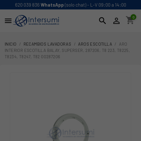
620 039 836
WhatsApp
(solo chat) - L-V 09:00 a 14:00
0
shopping_cart
search


INICIO
RECAMBIOS LAVADORAS
AROS ESCOTILLA
ARO
INTERIOR ESCOTILLA BALAY, SUPERSER, 287206, T8 223, T8225,
T8234, T8247, T82 00287206