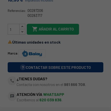
Impuestos incluidos
00287206
Referencias:
00283717
57BY0003

AÑADIR AL CARRITO
Últimas unidades en stock

Marca:
?
CONTACTAR SOBRE ESTE PRODUCTO
¿TIENES DUDAS?
phone
Contacta con nosotros en el
981 866 708
.
ATENCIÓN VÍA
WHATSAPP
chat
Escríbenos al
620 039 836
.