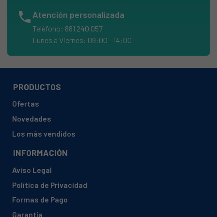
BOSCH, 3TE8294/13
phone
Atención personalizada
BOSCH, 3TE8294/15
Teléfono: 881 240 057
BOSCH, 3TE8294/16
Lunes a Viernes: 09:00 - 14:00
BOSCH, 3TE8294/22
BOSCH, 3TE8294/27
BOSCH, 3TE8294/28
PRODUCTOS
BOSCH, 3TE8294/30
Ofertas
BOSCH, 3TE8294/33
Novedades
BOSCH, 3TE8294/35
Los más vendidos
BOSCH, 3TE8295/07
INFORMACIÓN
BOSCH, 3TE8295/13
Aviso Legal
BOSCH, 3TE8295/15
Política de Privacidad
BOSCH, 3TE8295/16
Formas de Pago
BOSCH, 3TE8295/22
Garantía