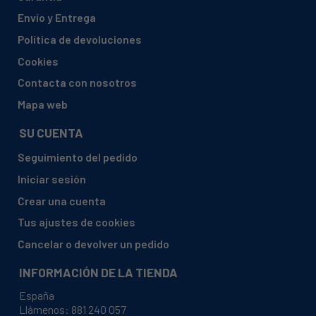
BOSCH, 3TE8295/27
Envío y Entrega
BOSCH, 3TE8295/28
Política de devoluciones
BOSCH, 3TE8295/30
Cookies
BOSCH, 3TE8295/33
Contacta con nosotros
BOSCH, 3TE8295/35
Mapa web
BOSCH, 3TE8437/15
SU CUENTA
BOSCH, 3TE891Z/01
Seguimiento del pedido
BOSCH, 3TE891Z/12
Iniciar sesión
BOSCH, 3TE891Z/13
Crear una cuenta
BOSCH, 3TE891Z/15
Tus ajustes de cookies
BOSCH, 3TE891Z/17
Cancelar o devolver un pedido
BOSCH, 3TI8275/12
INFORMACIÓN DE LA TIENDA
BOSCH, 3TI8275/15
España
BOSCH, 3TI8275/22
Llámenos:
881 240 057