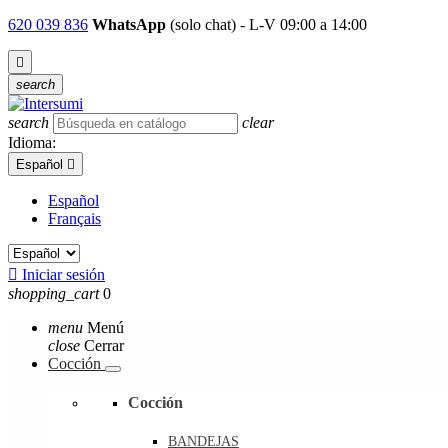
620 039 836
WhatsApp
(solo chat) - L-V 09:00 a 14:00

search
search
clear
Idioma:
Español

Español
Français

Iniciar sesión
shopping_cart
0
menu
Menú
close
Cerrar
Cocción
Cocción
BANDEJAS