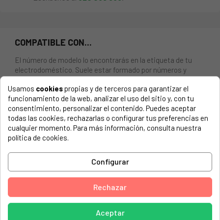
COMPATIBLE CON...
El número de modelo lo encontrarás en la etiqueta de tu
electrodoméstico. Suele estar formado por números y
letras.
Usamos
cookies
propias y de terceros para garantizar el
funcionamiento de la web, analizar el uso del sitio y, con tu
consentimiento, personalizar el contenido. Puedes aceptar
todas las cookies, rechazarlas o configurar tus preferencias en
Amortiguador AEG, Electrolux 100N
cualquier momento. Para más información, consulta nuestra
política de cookies.
AEG, 605636101LAV508W
Configurar
AEG, LAV508
AEG, LAV508W
Rechazar
AEG, LAV508W605636101
AEG, LAV62600-W
Aceptar