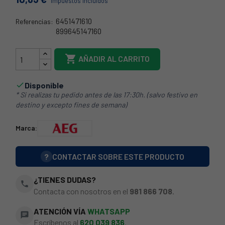
Impuestos incluidos
6451471610
Referencias:
899645147160
78AE0005

AÑADIR AL CARRITO
Disponible

* Si realizas tu pedido antes de las 17:30h. (salvo festivo en
destino y excepto fines de semana)
Marca:
?
CONTACTAR SOBRE ESTE PRODUCTO
¿TIENES DUDAS?
phone
Contacta con nosotros en el
981 866 708
.
ATENCIÓN VÍA
WHATSAPP
chat
Escríbenos al
620 039 836
.