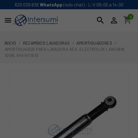
620 039 836
WhatsApp
(solo chat) - L-V 09:00 a 14:00
0
shopping_cart
search


INICIO
RECAMBIOS LAVADORAS
AMORTIGUADORES
AMORTIGUADOR PARA LAVADORA AEG, ELECTROLUX LAV508W,
100N, 6451471610