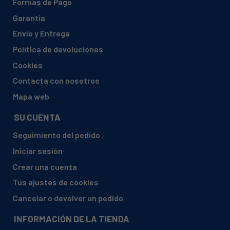
Formas de Pago
ARISTON, AGILE8DL
Garantía
ARISTON, AGILEDL
Envío y Entrega
ARISTON, AGILEMODULO
Política de devoluciones
ARISTON, ALBA4
Cookies
ARISTON, ANNA4SL
Contacta con nosotros
ARISTON, ANNA6
Mapa web
ARISTON, ANNAS65
SU CUENTA
ARISTON, ANNAS65CONMODULO
Seguimiento del pedido
ARISTON, AP1000CTXEX
Iniciar sesión
ARISTON, AP1010CTXEX
Crear una cuenta
ARISTON, AP1046CTX
Tus ajustes de cookies
ARISTON, AP1046CTX115
Cancelar o devolver un pedido
ARISTON, AP1046TX
INFORMACIÓN DE LA TIENDA
ARISTON, AP1246CTX