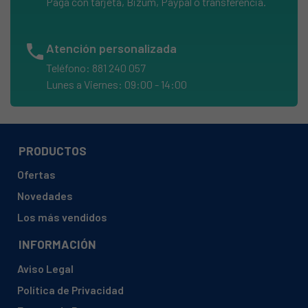
Paga con tarjeta, Bizum, Paypal o transferencia.
ARISTON, 653TX
ARISTON, 66961
phone
Atención personalizada
ARISTON, 7108
Teléfono: 881 240 057
ARISTON, 854TX
Lunes a Viernes: 09:00 - 14:00
ARISTON, A4ANNA nevera
ARISTON, A5ANNA
ARISTON, AGILE
PRODUCTOS
ARISTON, AGILE4(93-95)
Ofertas
ARISTON, AGILE4(96)
Novedades
ARISTON, AGILE4X
Los más vendidos
ARISTON, AGILE5X
INFORMACIÓN
ARISTON, AGILE6
Aviso Legal
ARISTON, AGILE6DL
Política de Privacidad
ARISTON, AGILE6XDL