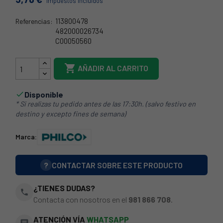
Impuestos incluidos
113800478
Referencias:
482000026734
C00050560
78PH074

AÑADIR AL CARRITO
Disponible

* Si realizas tu pedido antes de las 17:30h. (salvo festivo en
destino y excepto fines de semana)
Marca:
?
CONTACTAR SOBRE ESTE PRODUCTO
¿TIENES DUDAS?
phone
Contacta con nosotros en el
981 866 708
.
ATENCIÓN VÍA
WHATSAPP