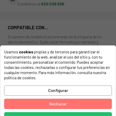
chat
Escríbenos al
620 039 836
.
COMPATIBLE CON...
El número de modelo lo encontrarás en la etiqueta de tu
electrodoméstico. Suele estar formado por números y
letras.
Usamos
cookies
propias y de terceros para garantizar el
funcionamiento de la web, analizar el uso del sitio y, con tu
consentimiento, personalizar el contenido. Puedes aceptar
todas las cookies, rechazarlas o configurar tus preferencias en
AMORTIGUADOR PARA LAVADORA ARISTON, BAUKNECHT,
cualquier momento. Para más información, consulta nuestra
WHIRLPOOL
política de cookies.
AMICA, WASCHMASCHINE WMN 1062 M
Configurar
AMICA, WASCHMASCHINE WMN 642M
Rechazar
AMICA, WASCHMASCHINE WMN 862 M
AMICA, WASCHMASCHINE WMS 1062 M