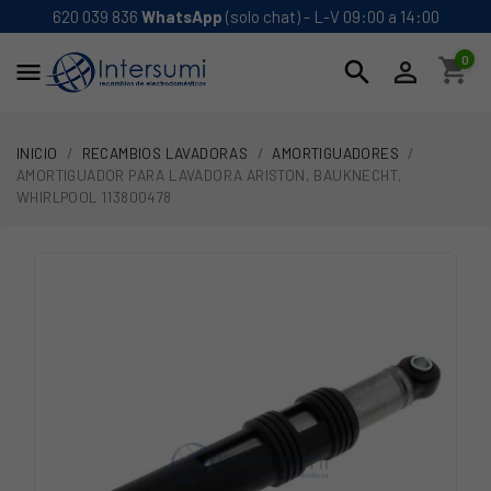
620 039 836
WhatsApp
(solo chat) - L-V 09:00 a 14:00
0
shopping_cart
search


INICIO
RECAMBIOS LAVADORAS
AMORTIGUADORES
AMORTIGUADOR PARA LAVADORA ARISTON, BAUKNECHT,
WHIRLPOOL 113800478