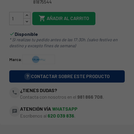
81875544
21BL0001

AÑADIR AL CARRITO
Disponible

* Si realizas tu pedido antes de las 17:30h. (salvo festivo en
destino y excepto fines de semana)
Marca:
?
CONTACTAR SOBRE ESTE PRODUCTO
¿TIENES DUDAS?
phone
Contacta con nosotros en el
981 866 708
.
ATENCIÓN VÍA
WHATSAPP
chat
Escríbenos al
620 039 836
.