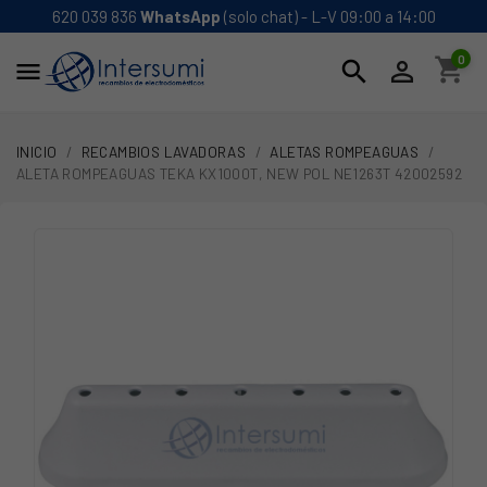
620 039 836
WhatsApp
(solo chat) - L-V 09:00 a 14:00
0
shopping_cart
search


INICIO
RECAMBIOS LAVADORAS
ALETAS ROMPEAGUAS
ALETA ROMPEAGUAS TEKA KX1000T, NEW POL NE1263T 42002592