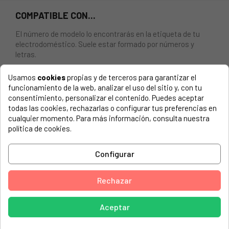
COMPATIBLE CON...
El número de modelo lo encontrarás en la etiqueta de tu
electrodoméstico. Suele estar formado por números y
letras.
Usamos
cookies
propias y de terceros para garantizar el
funcionamiento de la web, analizar el uso del sitio y, con tu
consentimiento, personalizar el contenido. Puedes aceptar
Aleta rompeaguas Teka KX1000T, New Pol.
todas las cookies, rechazarlas o configurar tus preferencias en
cualquier momento. Para más información, consulta nuestra
ACTION, A105QSJ
política de cookies.
ACTION, A105QSJ (5300268710 10647199)
Configurar
ACTION, A105QSJ (5300268711 10647199)
ACTION, A105QSJ (5300268712 10647199)
Rechazar
ACTION, A105QSJ (5300268713 10647199)
ACTION, A105QSJ (5300268714 10647199)
Aceptar
ACTION, A105QSJ (5300276376 10647199)