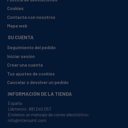
ADMIRAL, ADKP6425 (5300203264 10623034)
Cookies
ADMIRAL, ADKP65
Contacta con nosotros
ADMIRAL, ADKP65 (5300198226 10630826)
Mapa web
ADMIRAL, ADKP65 (5300206953 10630826)
SU CUENTA
ADMIRAL, ADKP65 (5300221090 10630826)
Seguimiento del pedido
ADMIRAL, ADKP65 (5300259118 10630826)
Iniciar sesión
ADMIRAL, ADKP84248
Crear una cuenta
ADMIRAL, ADKP84248 (5300122530 10623141)
Tus ajustes de cookies
ADMIRAL, ADKP84248 (5300139425 10623141)
Cancelar o devolver un pedido
ADMIRAL, ADKP84248 (5300177898 10623141)
INFORMACIÓN DE LA TIENDA
ADMIRAL, ADKP84248 (5300197865 10623141)
España
ADMIRAL, ADKP84248 (5300206954 10623141)
Llámenos:
881 240 057
Envíenos un mensaje de correo electrónico:
ADMIRAL, ADKP847
info@intersumi.com
ADMIRAL, ADKP847 (5300167736 10627292)