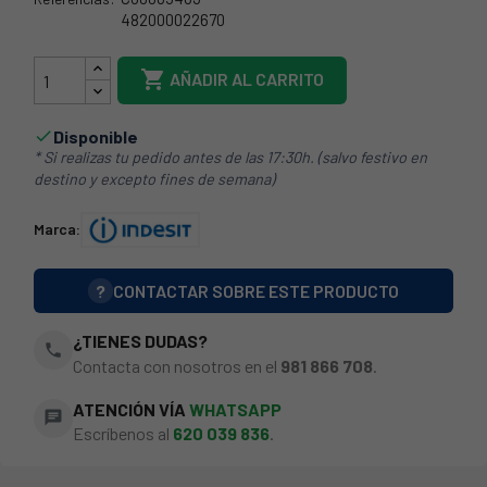
482000022670
21IT0076

AÑADIR AL CARRITO
Disponible

* Si realizas tu pedido antes de las 17:30h. (salvo festivo en
destino y excepto fines de semana)
Marca:
?
CONTACTAR SOBRE ESTE PRODUCTO
¿TIENES DUDAS?
phone
Contacta con nosotros en el
981 866 708
.
ATENCIÓN VÍA
WHATSAPP
chat
Escríbenos al
620 039 836
.