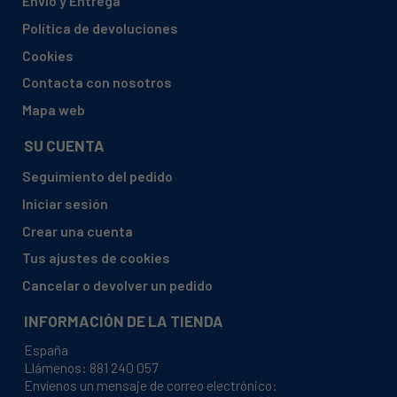
Envío y Entrega
ARISTON, LISA111FR - 46328590000 - 32859
Política de devoluciones
ARISTON, LISA111FR - 46328590900 - 32859
Cookies
ARISTON, LISA10FR - 46344520200 - 34452
Contacta con nosotros
ARISTON, LISA10FR - 46344520900 - 34452
Mapa web
ARISTON, WIL1000OT - 46344710300 - 34471
SU CUENTA
ARISTON, LISA11FR - 46380590000 - 38059
Seguimiento del pedido
ARISTON, LISA11FR - 46380590002 - 38059
Iniciar sesión
ARISTON, AVL105EU - 46366840000 - 36684
Crear una cuenta
ARISTON, LISA12FR - 46397440000 - 39744
Tus ajustes de cookies
ARISTON, WIE87PLTE - 80366860000 - 36686
Cancelar o devolver un pedido
ARISTON, W103UK-B - 46286260000 - 28626
INFORMACIÓN DE LA TIENDA
ARISTON, W123SUK - 80234130100 - 23413
España
ARISTON, W123UK - 80233690100 - 23369
Llámenos:
881 240 057
Envíenos un mensaje de correo electrónico:
ARISTON, W133SUK - 80245180000 - 24518