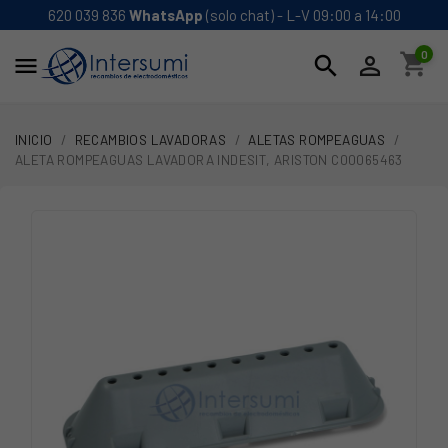
620 039 836
WhatsApp
(solo chat) - L-V 09:00 a 14:00
0
shopping_cart
search


INICIO
RECAMBIOS LAVADORAS
ALETAS ROMPEAGUAS
ALETA ROMPEAGUAS LAVADORA INDESIT, ARISTON C00065463