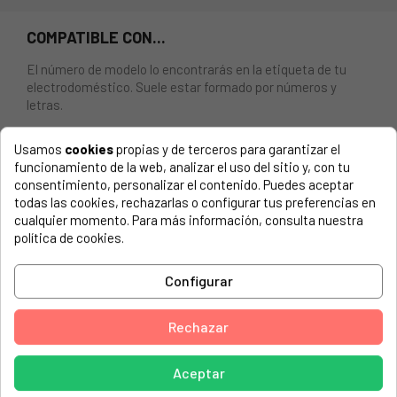
COMPATIBLE CON...
El número de modelo lo encontrarás en la etiqueta de tu
electrodoméstico. Suele estar formado por números y
letras.
Usamos
cookies
propias y de terceros para garantizar el
funcionamiento de la web, analizar el uso del sitio y, con tu
consentimiento, personalizar el contenido. Puedes aceptar
ALETA ROMPREAGUAS LAVADORA INDESIT, ARISTON,
todas las cookies, rechazarlas o configurar tus preferencias en
WHIRLPOOL.
cualquier momento. Para más información, consulta nuestra
política de cookies.
ARISTON, LES869XIT - 80248870020 - 24887
ARISTON, LES869XIT - 80248870030 - 24887
Configurar
ARISTON, LES669XIT - 80248860001 - 24886
Rechazar
ARISTON, LES669XIT - 80248860030 - 24886
ARISTON, ALS748TX - 80185910000 - 18591
Aceptar
ARISTON, ALS748TX - 80185910100 - 18591