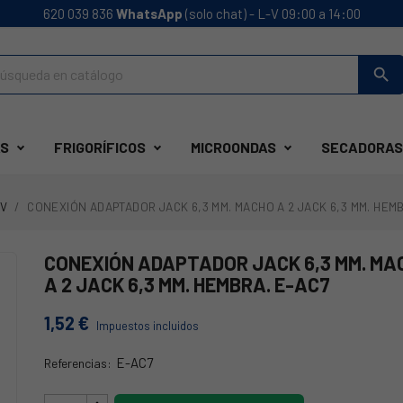
620 039 836
WhatsApp
(solo chat) - L-V 09:00 a 14:00
search
S
FRIGORÍFICOS
MICROONDAS
SECADORAS
TV
CONEXIÓN ADAPTADOR JACK 6,3 MM. MACHO A 2 JACK 6,3 MM. HEMB
CONEXIÓN ADAPTADOR JACK 6,3 MM. MA
A 2 JACK 6,3 MM. HEMBRA. E-AC7
1,52 €
Impuestos incluidos
E-AC7
Referencias:
AC7