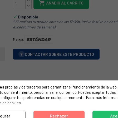

AÑADIR AL CARRITO
Disponible

* Si realizas tu pedido antes de las 17:30h. (salvo festivo en dest
excepto fines de semana)
Marca:
?
CONTACTAR SOBRE ESTE PRODUCTO
ies
propias y de terceros para garantizar el funcionamiento de la web, 
on tu consentimiento, personalizar el contenido. Puedes aceptar todas 
configurar tus preferencias en cualquier momento. Para más informac
a de cookies.
igurar
Rechazar
Ace