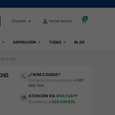
0
shopping_cart


Español
Iniciar sesión
ASPIRACIÓN
TODAS
BLOG
RA. E-AC7
CHO
¿TIENES DUDAS?
phone
Contacta con nosotros en el
981
866 708
.
ATENCIÓN VÍA
WHATSAPP
chat
Escríbenos al
620 039 836
.