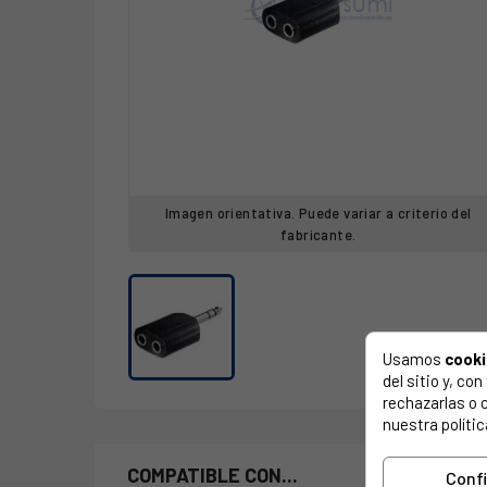
Imagen orientativa. Puede variar a criterio del
fabricante.
Usamos
cook
del sitio y, c
rechazarlas o 
nuestra polític
COMPATIBLE CON...
Conf