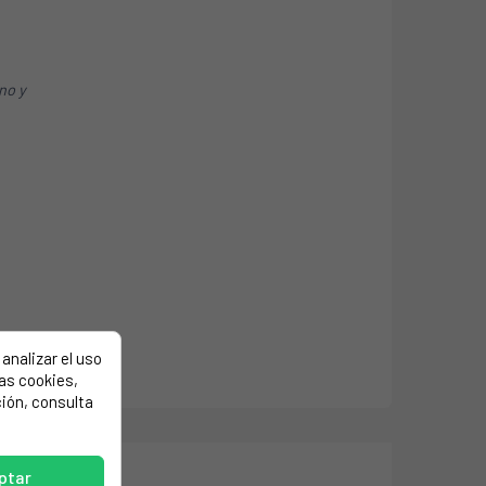
ino y
analizar el uso
las cookies,
ión, consulta
ptar