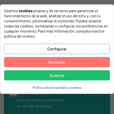
Usamos
cookies
propias y de terceros para garantizar el
funcionamiento de la web, analizar el uso del sitio y, con tu
COMPATIBLE CON...
consentimiento, personalizar el contenido. Puedes aceptar
todas las cookies, rechazarlas o configurar tus preferencias en
El número de modelo lo encontrarás en la etiqueta de tu
cualquier momento. Para más información, consulta nuestra
electrodoméstico. Suele estar formado por números y
política de cookies.
letras.
Configurar
Abrazadera metalica atornillable 32x50mm
Rechazar
Aceptar
Política de privacidad y cookies
local_shipping
Envíos Express
Entrega rápida en península
en 24/48h laborables