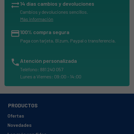
sync_alt
14 días cambios y devoluciones
Cambios y devoluciones sencillos.
Más información
credit_card
100% compra segura
Paga con tarjeta, Bizum, Paypal o transferencia.
phone
Atención personalizada
Teléfono: 881 240 057
Lunes a Viernes: 09:00 - 14:00
PRODUCTOS
Ofertas
Novedades