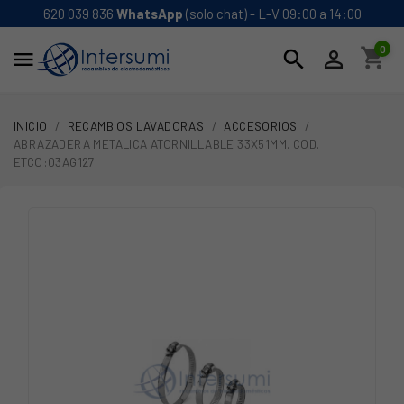
620 039 836
WhatsApp
(solo chat) - L-V 09:00 a 14:00
0
shopping_cart
search


INICIO
RECAMBIOS LAVADORAS
ACCESORIOS
ABRAZADERA METALICA ATORNILLABLE 33X51MM. COD.
ETCO:03AG127