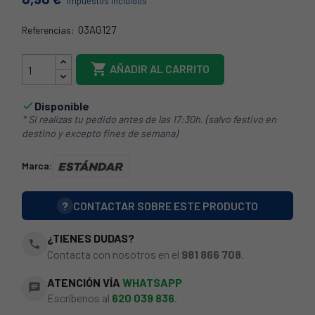
Impuestos incluidos
03AG127
Referencias:
03AG127

AÑADIR AL CARRITO
Disponible

* Si realizas tu pedido antes de las 17:30h. (salvo festivo en
destino y excepto fines de semana)
Marca:
?
CONTACTAR SOBRE ESTE PRODUCTO
¿TIENES DUDAS?
phone
Contacta con nosotros en el
981 866 708
.
ATENCIÓN VÍA
WHATSAPP
chat
Escríbenos al
620 039 836
.