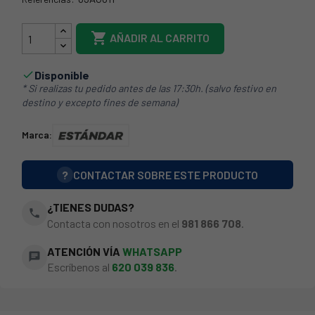
03AG011

AÑADIR AL CARRITO
Disponible

* Si realizas tu pedido antes de las 17:30h. (salvo festivo en
destino y excepto fines de semana)
Marca:
?
CONTACTAR SOBRE ESTE PRODUCTO
¿TIENES DUDAS?
phone
Contacta con nosotros en el
981 866 708
.
ATENCIÓN VÍA
WHATSAPP
chat
Escríbenos al
620 039 836
.