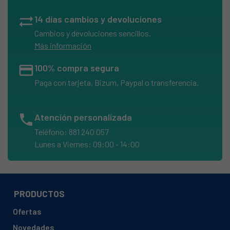
sync_alt
14 días cambios y devoluciones
Cambios y devoluciones sencillos.
Más información
credit_card
100% compra segura
Paga con tarjeta, Bizum, Paypal o transferencia.
phone
Atención personalizada
Teléfono: 881 240 057
Lunes a Viernes: 09:00 - 14:00
PRODUCTOS
Ofertas
Novedades