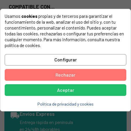
COMPATIBLE CON...
Usamos
cookies
propias y de terceros para garantizar el
El número de modelo lo encontrarás en la etiqueta de tu
funcionamiento de la web, analizar el uso del sitio y, con tu
electrodoméstico. Suele estar formado por números y
consentimiento, personalizar el contenido. Puedes aceptar
letras.
todas las cookies, rechazarlas o configurar tus preferencias en
cualquier momento. Para más información, consulta nuestra
política de cookies.
Acoplamiento para 2 tubos salida agua 3/4.
Configurar
Para alimentación de lavadora y lavavajillas.
Rechazar
BOSCH, WAE20060EP-01
Aceptar
Política de privacidad y cookies
local_shipping
Envíos Express
Entrega rápida en península
en 24/48h laborables