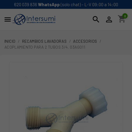
620 039 836
WhatsApp
(solo chat) - L-V 09:00 a 14:00
0
shopping_cart
search


INICIO
RECAMBIOS LAVADORAS
ACCESORIOS
ACOPLAMIENTO PARA 2 TUBOS 3/4. 03AG011