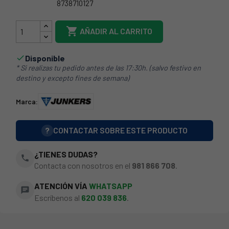
8738710127
44JK0417

AÑADIR AL CARRITO
Disponible

* Si realizas tu pedido antes de las 17:30h. (salvo festivo en
destino y excepto fines de semana)
Marca:
?
CONTACTAR SOBRE ESTE PRODUCTO
¿TIENES DUDAS?
phone
Contacta con nosotros en el
981 866 708
.
ATENCIÓN VÍA
WHATSAPP
chat
Escríbenos al
620 039 836
.