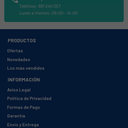
JUNKERS, 7701431692 WR11G31 S2805
Teléfono: 881 240 057
JUNKERS, 7701431693 WR11B31 S2805
Lunes a Viernes: 09:00 - 14:00
JUNKERS, 7701431695 WR11E31 S2895
JUNKERS, 7701431696 WR11G31 S2895
JUNKERS, 7701431697 WR11B31 S2895
PRODUCTOS
JUNKERS, 7701431942 WR11-2 B31 S2895
Ofertas
JUNKERS, 7701431943 WR11-2 B31 S2805
Novedades
JUNKERS, NECKAR:
Los más vendidos
JUNKERS, WR-WRD11-14
INFORMACIÓN
JUNKERS, WR11 B31 S7895
Aviso Legal
JUNKERS, WR11 E31 S2895
Política de Privacidad
JUNKERS, WR11 G23 S2805
Formas de Pago
JUNKERS, WR11 G23 S2895
Garantía
JUNKERS, WR11 G31 S2805
Envío y Entrega