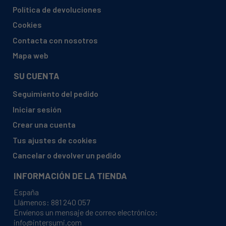
JUNKERS, WR11 G31 S2895
Política de devoluciones
JUNKERS, WR11-2 B23 S2895
Cookies
JUNKERS, WR11-2 B31 S2805
Contacta con nosotros
JUNKERS, WR11-2 B31 S2895
Mapa web
JUNKERS, WR11-2 E23 S2895
SU CUENTA
JUNKERS, WR11-2B31
Seguimiento del pedido
JUNKERS, WR11-G31-S2805
Iniciar sesión
JUNKERS, WR11B23S2895
Crear una cuenta
JUNKERS, WR11B31 S2805
Tus ajustes de cookies
JUNKERS, WR11B31 S2806
Cancelar o devolver un pedido
JUNKERS, WR11B31 S2895
INFORMACIÓN DE LA TIENDA
JUNKERS, WR11B31S2805
España
JUNKERS, WR11B31S2806
Llámenos:
881 240 057
Envíenos un mensaje de correo electrónico:
JUNKERS, WR11B31S2895
info@intersumi.com