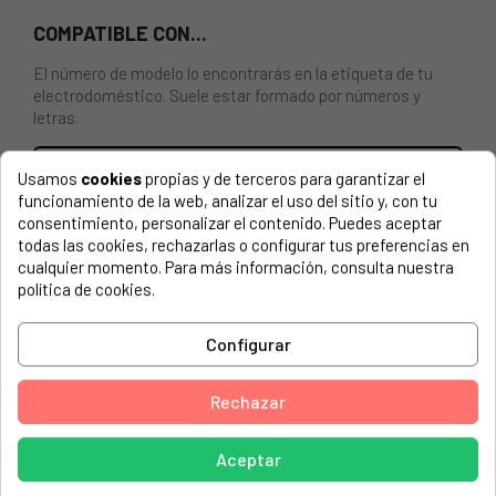
COMPATIBLE CON...
El número de modelo lo encontrarás en la etiqueta de tu
electrodoméstico. Suele estar formado por números y
letras.
Usamos
cookies
propias y de terceros para garantizar el
funcionamiento de la web, analizar el uso del sitio y, con tu
CUERPO DE AGUA ORIGINAL CALENTADOR JUNKERS
consentimiento, personalizar el contenido. Puedes aceptar
8707006342
todas las cookies, rechazarlas o configurar tus preferencias en
cualquier momento. Para más información, consulta nuestra
política de cookies.
JUNKERS, 7701331015 WR11-2 B23 S2895
JUNKERS, 7701331691 WRD11-2 KM E23 S2805
Configurar
JUNKERS, 7701331701 WRD11-2 G23 S2895
JUNKERS, 7701331702 WRD11-2 B23 S2895
Rechazar
JUNKERS, 7701331703 WR11-2 E23 S2895
Aceptar
JUNKERS, 7701331785 WR11G23 S2805