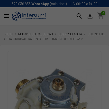
620 039 836
WhatsApp
(solo chat) - L-V 09:00 a 14:00
0
shopping_cart
search


INICIO
RECAMBIOS CALDERAS
CUERPOS AGUA
CUERPO DE
AGUA ORIGINAL CALENTADOR JUNKERS 8707006342